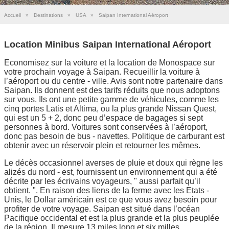
Accueil
»
Destinations
»
USA
»
Saipan International Aéroport
Location Minibus Saipan International Aéroport
Economisez sur la voiture et la location de Monospace sur
votre prochain voyage à Saipan. Recueillir la voiture à
l’aéroport ou du centre - ville. Avis sont notre partenaire dans
Saipan. Ils donnent est des tarifs réduits que nous adoptons
sur vous. Ils ont une petite gamme de véhicules, comme les
cinq portes Latis et Altima, ou la plus grande Nissan Quest,
qui est un 5 + 2, donc peu d’espace de bagages si sept
personnes à bord. Voitures sont conservées à l’aéroport,
donc pas besoin de bus - navettes. Politique de carburant est
obtenir avec un réservoir plein et retourner les mêmes.
Le décès occasionnel averses de pluie et doux qui règne les
alizés du nord - est, fournissent un environnement qui a été
décrite par les écrivains voyageurs, " aussi parfait qu’il
obtient. ". En raison des liens de la ferme avec les Etats -
Unis, le Dollar américain est ce que vous avez besoin pour
profiter de votre voyage. Saipan est situé dans l’océan
Pacifique occidental et est la plus grande et la plus peuplée
de la région. Il mesure 13 miles long et six milles