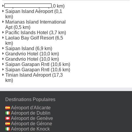
Saipan Intl Aéroport
(0,0 km)
Saipan Island Aéroport
(0,1
km)
Marianas Island International
Apt
(0,5 km)
Pacific Islands Hotel
(3,7 km)
Laolao Bay Golf Resort
(6,5
km)
Saipan Island
(6,9 km)
Grandvrio Hotel
(10,0 km)
Grandvrio Hotel
(10,0 km)
Saipan Garapan Rntl
(10,6 km)
Saipan Garapan Rntl
(10,6 km)
Tinian Island Aéroport
(17,3
km)
Destinations Populaires
Aéroport d'Alicante
Aéroport de Dublin
Aéroport de Genève
Aéroport de Gérone
Aéroport de Knock