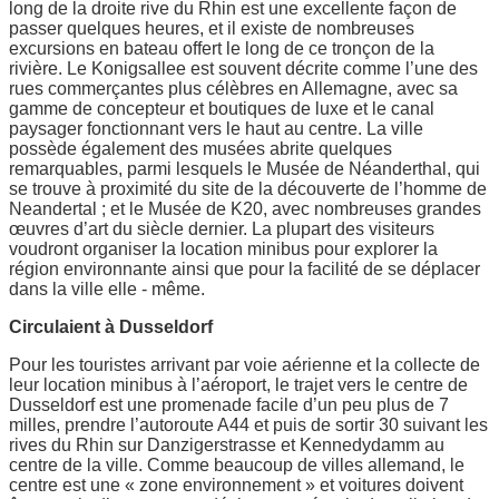
long de la droite rive du Rhin est une excellente façon de
passer quelques heures, et il existe de nombreuses
excursions en bateau offert le long de ce tronçon de la
rivière. Le Konigsallee est souvent décrite comme l’une des
rues commerçantes plus célèbres en Allemagne, avec sa
gamme de concepteur et boutiques de luxe et le canal
paysager fonctionnant vers le haut au centre. La ville
possède également des musées abrite quelques
remarquables, parmi lesquels le Musée de Néanderthal, qui
se trouve à proximité du site de la découverte de l’homme de
Neandertal ; et le Musée de K20, avec nombreuses grandes
œuvres d’art du siècle dernier. La plupart des visiteurs
voudront organiser la location minibus pour explorer la
région environnante ainsi que pour la facilité de se déplacer
dans la ville elle - même.
Circulaient à Dusseldorf
Pour les touristes arrivant par voie aérienne et la collecte de
leur location minibus à l’aéroport, le trajet vers le centre de
Dusseldorf est une promenade facile d’un peu plus de 7
milles, prendre l’autoroute A44 et puis de sortir 30 suivant les
rives du Rhin sur Danzigerstrasse et Kennedydamm au
centre de la ville. Comme beaucoup de villes allemand, le
centre est une « zone environnement » et voitures doivent