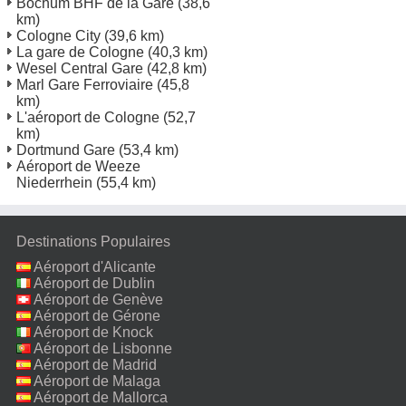
Bochum BHF de la Gare
(38,6
km)
Cologne City
(39,6 km)
La gare de Cologne
(40,3 km)
Wesel Central Gare
(42,8 km)
Marl Gare Ferroviaire
(45,8
km)
L'aéroport de Cologne
(52,7
km)
Dortmund Gare
(53,4 km)
Aéroport de Weeze
Niederrhein
(55,4 km)
Destinations Populaires
Aéroport d'Alicante
Aéroport de Dublin
Aéroport de Genève
Aéroport de Gérone
Aéroport de Knock
Aéroport de Lisbonne
Aéroport de Madrid
Aéroport de Malaga
Aéroport de Mallorca