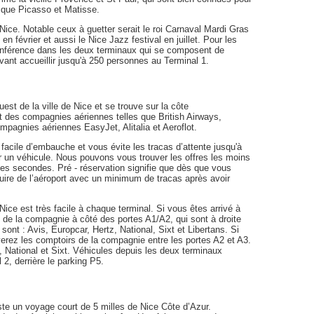
els que Picasso et Matisse.
Nice. Notable ceux à guetter serait le roi Carnaval Mardi Gras
en février et aussi le Nice Jazz festival en juillet. Pour les
conférence dans les deux terminaux qui se composent de
ant accueillir jusqu'à 250 personnes au Terminal 1.
est de la ville de Nice et se trouve sur la côte
rt des compagnies aériennes telles que British Airways,
pagnies aériennes EasyJet, Alitalia et Aeroflot.
acile d’embauche et vous évite les tracas d’attente jusqu'à
r un véhicule. Nous pouvons vous trouver les offres les moins
ues secondes. Pré - réservation signifie que dès que vous
re de l’aéroport avec un minimum de tracas après avoir
ice est très facile à chaque terminal. Si vous êtes arrivé à
s de la compagnie à côté des portes A1/A2, qui sont à droite
sont : Avis, Europcar, Hertz, National, Sixt et Libertans. Si
uverez les comptoirs de la compagnie entre les portes A2 et A3.
z, National et Sixt. Véhicules depuis les deux terminaux
 2, derrière le parking P5.
ste un voyage court de 5 milles de Nice Côte d’Azur.