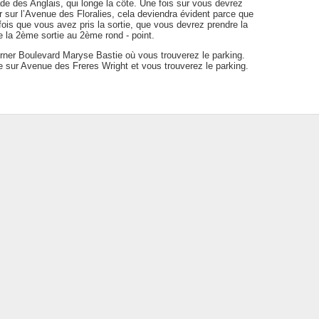
nade des Anglais, qui longe la côte. Une fois sur vous devrez
r sur l’Avenue des Floralies, cela deviendra évident parce que
fois que vous avez pris la sortie, que vous devrez prendre la
re la 2ème sortie au 2ème rond - point.
urner Boulevard Maryse Bastie où vous trouverez le parking.
te sur Avenue des Freres Wright et vous trouverez le parking.