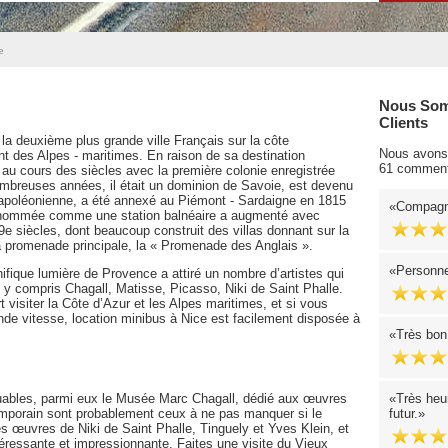
e
Nous Som
Clients
t la deuxième plus grande ville Français sur la côte
Nous avons 
nt des Alpes - maritimes. En raison de sa destination
61 comment
s au cours des siècles avec la première colonie enregistrée
ombreuses années, il était un dominion de Savoie, est devenu
napoléonienne, a été annexé au Piémont - Sardaigne en 1815
Compagni
a renommée comme une station balnéaire a augmenté avec
19e siècles, dont beaucoup construit des villas donnant sur la
la promenade principale, la « Promenade des Anglais ».
Personnel
nifique lumière de Provence a attiré un nombre d’artistes qui
y compris Chagall, Matisse, Picasso, Niki de Saint Phalle.
t visiter la Côte d’Azur et les Alpes maritimes, et si vous
rande vitesse, location minibus à Nice est facilement disposée à
Très bon
quables, parmi eux le Musée Marc Chagall, dédié aux œuvres
Très heu
temporain sont probablement ceux à ne pas manquer si le
futur.
s œuvres de Niki de Saint Phalle, Tinguely et Yves Klein, et
téressante et impressionnante. Faites une visite du Vieux