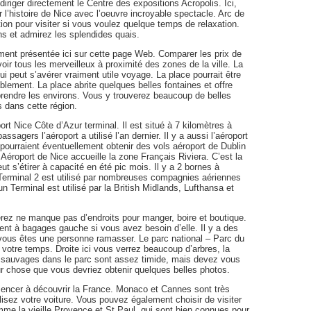
diriger directement le Centre des expositions Acropolis. Ici,
l’histoire de Nice avec l’oeuvre incroyable spectacle. Arc de
ion pour visiter si vous voulez quelque temps de relaxation.
ns et admirez les splendides quais.
lement présentée ici sur cette page Web. Comparer les prix de
ir tous les merveilleux à proximité des zones de la ville. La
i peut s’avérer vraiment utile voyage. La place pourrait être
lement. La place abrite quelques belles fontaines et offre
rendre les environs. Vous y trouverez beaucoup de belles
s dans cette région.
port Nice Côte d’Azur terminal. Il est situé à 7 kilomètres à
assagers l’aéroport a utilisé l’an dernier. Il y a aussi l’aéroport
s pourraient éventuellement obtenir des vols aéroport de Dublin
 Aéroport de Nice accueille la zone Français Riviera. C’est la
t s’étirer à capacité en été pic mois. Il y a 2 bornes à
e. Terminal 2 est utilisé par nombreuses compagnies aériennes
Terminal est utilisé par la British Midlands, Lufthansa et
ez ne manque pas d’endroits pour manger, boire et boutique.
nt à bagages gauche si vous avez besoin d’elle. Il y a des
 vous êtes une personne ramasser. Le parc national – Parc du
 votre temps. Droite ici vous verrez beaucoup d’arbres, la
s sauvages dans le parc sont assez timide, mais devez vous
eur chose que vous devriez obtenir quelques belles photos.
encer à découvrir la France. Monaco et Cannes sont très
lisez votre voiture. Vous pouvez également choisir de visiter
omme la vieille Provence et St Paul, qui sont bien connues pour