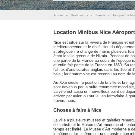
Accueil
»
Destinations
»
France
»
Aéroport de Nic
Location Minibus Nice Aéroport
Nice est situé sur la Riviera de Français et es
méditerranéenne et le chef - lieu du départeme
stratégique il a changé de mains plusieurs foi
étant la ville grecque de Nikaia. Pendant de n
une partie de la France au cours de l’époque 
et enfin fait partie de la France en 1860. S
l’afflux d’aristocrates anglais dans les 18e et 
baie ; leur patrimoine est reconnu au nom de 
Au XXe siècle, la position de la ville et la mag
sont devenus par la suite renommée mondiale, 
La ville est aussi un merveilleux point de dépar
arrivez par avion ou sur le lien ferroviaire à g
travers nous.
Choses à faire à Nice
La ville a plusieurs musées et galeries remar
de l’artiste et le Musée d’Art moderne et con
temps est limité. Le Musée d’Art moderne a de
le bâtiment lui - même est une construction in