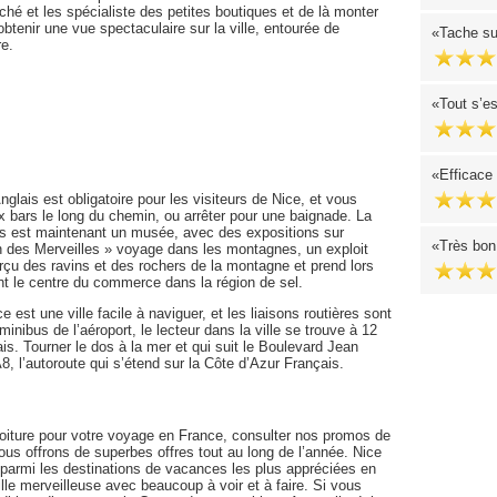
hé et les spécialiste des petites boutiques et de là monter
obtenir une vue spectaculaire sur la ville, entourée de
Tache su
re.
Tout s’es
Efficace
ais est obligatoire pour les visiteurs de Nice, et vous
bars le long du chemin, ou arrêter pour une baignade. La
s est maintenant un musée, avec des expositions sur
Très bon 
rain des Merveilles » voyage dans les montagnes, un exploit
rçu des ravins et des rochers de la montagne et prend lors
ant le centre du commerce dans la région de sel.
ce est une ville facile à naviguer, et les liaisons routières sont
inibus de l’aéroport, le lecteur dans la ville se trouve à 12
. Tourner le dos à la mer et qui suit le Boulevard Jean
 l’autoroute qui s’étend sur la Côte d’Azur Français.
oiture pour votre voyage en France, consulter nos promos de
ous offrons de superbes offres tout au long de l’année. Nice
parmi les destinations de vacances les plus appréciées en
ille merveilleuse avec beaucoup à voir et à faire. Si vous