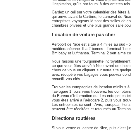
l’inspiration, qu'ils ont fourni à des artistes t
Gardez un œil sur votre calendrier des fêtes à 
qui arrive avant le Carême, le carnaval de Nice 
entreprises voyageurs là sont des salles de 
chambres privées et une plus grande salle pouv
Location de voiture pas cher
Aéroport de Nice est situé à 4 miles au sud - ou
méditerranéenne. Il a 2 bornes ; Terminal 1 se
Bmibaby et Lufthansa. Terminal 2 sert aime com
Nous faisons une fourgonnette incroyablement f
ce que vous êtes arrivé à Nice avant de choisi
chers de vous en cliquant sur notre site quelq
avez récupéré vos bagages vous pouvez condui
recueilli vos clés.
Trouver les compagnies de location minibus à N
l’aérogare 1, puis vous trouverez les comptoir
du Bureau d’Information du. Les entreprises ici 
vous êtes arrivé à l’aérogare 2, puis vous tro
Les entreprises ici sont : Avis, Europcar, Hert
peuvent être récoltées et retournés au Terminal
Directions routières
Si vous venez du centre de Nice, puis c’est ju