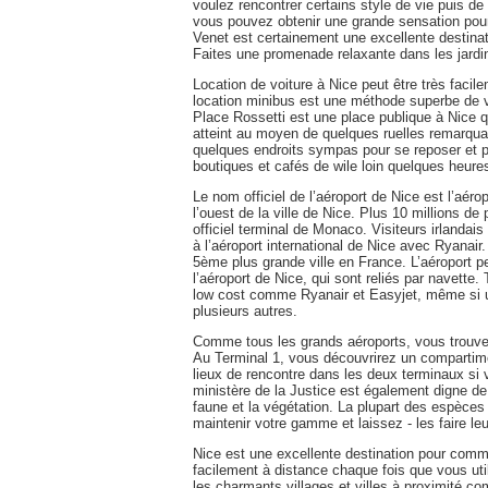
voulez rencontrer certains style de vie puis de 
vous pouvez obtenir une grande sensation pour 
Venet est certainement une excellente destinat
Faites une promenade relaxante dans les jardi
Location de voiture à Nice peut être très faci
location minibus est une méthode superbe de vo
Place Rossetti est une place publique à Nice qu
atteint au moyen de quelques ruelles remarquab
quelques endroits sympas pour se reposer et p
boutiques et cafés de wile loin quelques heure
Le nom officiel de l’aéroport de Nice est l’aéro
l’ouest de la ville de Nice. Plus 10 millions de p
officiel terminal de Monaco. Visiteurs irlandai
à l’aéroport international de Nice avec Ryanair.
5ème plus grande ville en France. L’aéroport peu
l’aéroport de Nice, qui sont reliés par navett
low cost comme Ryanair et Easyjet, même si un 
plusieurs autres.
Comme tous les grands aéroports, vous trouver
Au Terminal 1, vous découvrirez un compartime
lieux de rencontre dans les deux terminaux si
ministère de la Justice est également digne de
faune et la végétation. La plupart des espèce
maintenir votre gamme et laissez - les faire l
Nice est une excellente destination pour comm
facilement à distance chaque fois que vous uti
les charmants villages et villes à proximité c