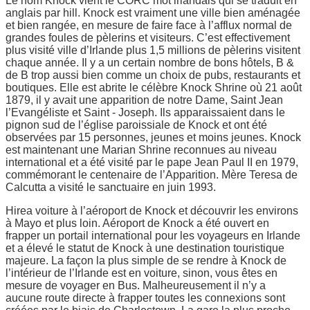
Le nom Knock vient le CORC mot irlandais qui se traduit en
anglais par hill. Knock est vraiment une ville bien aménagée
et bien rangée, en mesure de faire face à l’afflux normal de
grandes foules de pèlerins et visiteurs. C’est effectivement
plus visité ville d’Irlande plus 1,5 millions de pèlerins visitent
chaque année. Il y a un certain nombre de bons hôtels, B &
de B trop aussi bien comme un choix de pubs, restaurants et
boutiques. Elle est abrite le célèbre Knock Shrine où 21 août
1879, il y avait une apparition de notre Dame, Saint Jean
l’Evangéliste et Saint - Joseph. Ils apparaissaient dans le
pignon sud de l’église paroissiale de Knock et ont été
observées par 15 personnes, jeunes et moins jeunes. Knock
est maintenant une Marian Shrine reconnues au niveau
international et a été visité par le pape Jean Paul II en 1979,
commémorant le centenaire de l’Apparition. Mère Teresa de
Calcutta a visité le sanctuaire en juin 1993.
Hirea voiture à l’aéroport de Knock et découvrir les environs
à Mayo et plus loin. Aéroport de Knock a été ouvert en
frapper un portail international pour les voyageurs en Irlande
et a élevé le statut de Knock à une destination touristique
majeure. La façon la plus simple de se rendre à Knock de
l’intérieur de l’Irlande est en voiture, sinon, vous êtes en
mesure de voyager en Bus. Malheureusement il n’y a
aucune route directe à frapper toutes les connexions sont