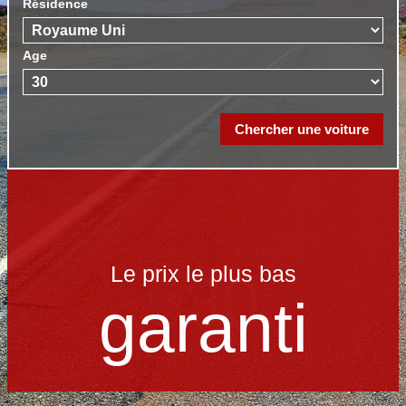
Résidence
Age
Le prix le​ plus bas
garanti