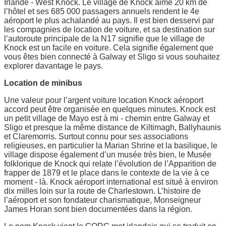
Irlande - West Knock. Le village de Knock aime 20 km de
l’hôtel et ses 685 000 passagers annuels rendent le 4e
aéroport le plus achalandé au pays. Il est bien desservi par
les compagnies de location de voiture, et sa destination sur
l’autoroute principale de la N17 signifie que le village de
Knock est un facile en voiture. Cela signifie également que
vous êtes bien connecté à Galway et Sligo si vous souhaitez
explorer davantage le pays.
Location de minibus
Une valeur pour l’argent voiture location Knock aéroport
accord peut être organisée en quelques minutes. Knock est
un petit village de Mayo est à mi - chemin entre Galway et
Sligo et presque la même distance de Kiltimagh, Ballyhaunis
et Claremorris. Surtout connu pour ses associations
religieuses, en particulier la Marian Shrine et la basilique, le
village dispose également d’un musée très bien, le Musée
folklorique de Knock qui relate l’évolution de l’Apparition de
frapper de 1879 et le place dans le contexte de la vie à ce
moment - là. Knock aéroport international est situé à environ
dix milles loin sur la route de Charlestown. L’histoire de
l’aéroport et son fondateur charismatique, Monseigneur
James Horan sont bien documentées dans la région.