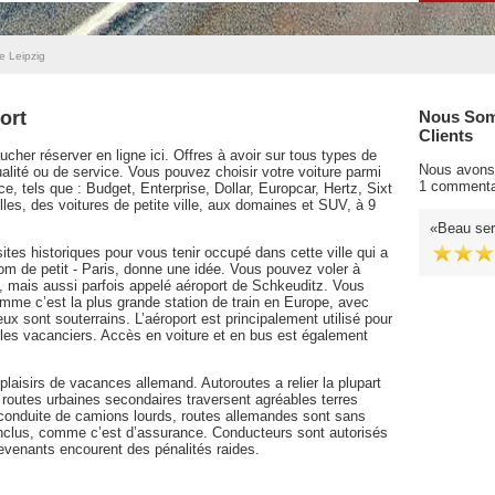
e Leipzig
ort
Nous Som
Clients
cher réserver en ligne ici. Offres à avoir sur tous types de
Nous avons 
alité ou de service. Vous pouvez choisir votre voiture parmi
1 commenta
, tels que : Budget, Enterprise, Dollar, Europcar, Hertz, Sixt
lles, des voitures de petite ville, aux domaines et SUV, à 9
Beau ser
tes historiques pour vous tenir occupé dans cette ville qui a
nom de petit - Paris, donne une idée. Vous pouvez voler à
J, mais aussi parfois appelé aéroport de Schkeuditz. Vous
comme c’est la plus grande station de train en Europe, avec
ux sont souterrains. L’aéroport est principalement utilisé pour
 les vacanciers. Accès en voiture et en bus est également
plaisirs de vacances allemand. Autoroutes a relier la plupart
s routes urbaines secondaires traversent agréables terres
conduite de camions lourds, routes allemandes sont sans
 inclus, comme c’est d’assurance. Conducteurs sont autorisés
evenants encourent des pénalités raides.