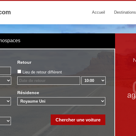
.com
Accueil
Destinations
onospaces
N
Retour
Lieu de retour différent
Résidence
ag