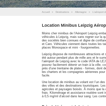
Accueil
»
Destinations
»
Allemagne
»
L'aéroport d
Location Minibus Leipzig Aérop
Moins cher minibus de l’Aéroport Leipzig embau
véhicules à Leipzig, mais sans rogner sur la qu
des sociétés bien connues et digne de confiance
et Caro. Véhicules viennent dans toutes les tai
places Monospace et mini - fourgonnettes.
Leipzig dispose de nombreuses attractions et si
été autour pendant plus de mille ans et le sur
l’aéroport de Leipzig avec le code IATA de LE
pouvez facilement obtenir un train à la ville, 
près d’une trentaine de plates - formes, dont de
les charters et les compagnies aériennes pour
facile.
Une location de minibus au volant est l’un des 
des villes et des destinations touristiques. Le
agricoles et paysages boisés. À moins que la 
frais. Kilométrage et assistance routière sont
à 0,5 mg/ml d’alcool dans leur sang. Les contr