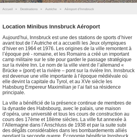
Accueil
»
Destinations
»
Autriche
»
Aéroport d'Innsbruck
Location Minibus Innsbruck Aéroport
Aujourd'hui, Innsbruck est une des stations de sports d’hiver
avant tout de l’Autriche et a accueilli les Jeux olympiques
d’hiver en 1964 et 1976. Les origines de la ville remontent à
l’époque pré - romaine, et les Romains a créé un important
camp militaire sur le site pour garder le passage stratégique
sur la rivière Inn. Le nom de la ville vient de l’allemand «
Brücke » (pont) et la rivière – pont sur la rivière Inn. Innsbruck
est devenue une ville importante à l’époque médiévale où
elle devint la capitale du Tyrol, et au XVe siècle les
Habsburg Empereur Maximilian je l’ai fait sa résidence
principale.
La ville a bénéficié de la présence continue de membres de
la dynastie des Habsbourg, avec le palais, une maison
d’opéra, une université et tous les cours de construction au
cours des 17ème et 18ème siècles. La ville fut annexée à
l’Allemagne dans l’Anschluss de 1938 et par la suite subi
des dégâts considérables dans les bombardements alliés
pendant la seconde guerre. Économie bénéficie Innsbruck