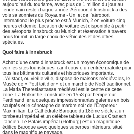
aujourd'hui du tourisme, avec plus de 1 million du jour au
lendemain reste chaque année. Aéroport d’Innsbruck a des
vols saisonniers du Royaume - Uni et de l’aéroport
international le plus proche est à Munich, 2 en voiture cinq
heures et demie. Location de voiture est disponible à partir
des aéroports Innsbruck ou Munich et réservation à travers
nous fournit un large choix de véhicules et des offres
spéciales.
Quoi faire à Innsbruck
Achat d’une carte d’Innsbruck est un moyen économique de
voir les sites touristiques, car il couvre un entrée gratuite pour
tous les bâtiments culturels et historiques importants.
L’Allstadt, ou vieille ville, dispose de maisons médiévales, le
Musée de « Petit toit d’or » et un marché de Noël traditionnel.
La Maria Theresiastrasse médiéval est le centre de cette
zone. La Hofkirche, construite en 1553 par l’empereur
Ferdinand Ier a quelques impressionnantes galeries en bois
sculptés et le cénotaphe de marbre noir de l’Empereur
Maximilian. La Cathédrale Baroque du 18ème siècle a un
tombeau impérial et un célèbre tableau de Lucius Cranach
l’ancien. Le Palais impérial (Hofburg) est un magnifique
édifice Baroque avec quelques superbes intérieurs, situé
dans le magnifique paysage.