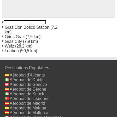
Abitssendorf
(0,7 km)
Graz Don Bosco Station
(7,2
km)
Gries Graz
(7,5 km)
Graz City
(7,9 km)
Weiz
(28,2 km)
Leoben
(50,5 km)
Destinations Populaires
Aéroport d'Alicante
Aéroport de Dublin
Aéroport de Genève
Aéroport de Gérone
Aéroport de Knock
Aéroport de Lisbonne
Aéroport de Madrid
Aéroport de Malaga
Aéroport de Mallorca