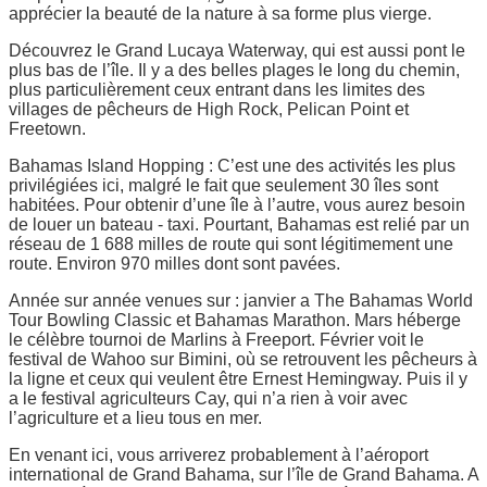
apprécier la beauté de la nature à sa forme plus vierge.
Découvrez le Grand Lucaya Waterway, qui est aussi pont le
plus bas de l’île. Il y a des belles plages le long du chemin,
plus particulièrement ceux entrant dans les limites des
villages de pêcheurs de High Rock, Pelican Point et
Freetown.
Bahamas Island Hopping : C’est une des activités les plus
privilégiées ici, malgré le fait que seulement 30 îles sont
habitées. Pour obtenir d’une île à l’autre, vous aurez besoin
de louer un bateau - taxi. Pourtant, Bahamas est relié par un
réseau de 1 688 milles de route qui sont légitimement une
route. Environ 970 milles dont sont pavées.
Année sur année venues sur : janvier a The Bahamas World
Tour Bowling Classic et Bahamas Marathon. Mars héberge
le célèbre tournoi de Marlins à Freeport. Février voit le
festival de Wahoo sur Bimini, où se retrouvent les pêcheurs à
la ligne et ceux qui veulent être Ernest Hemingway. Puis il y
a le festival agriculteurs Cay, qui n’a rien à voir avec
l’agriculture et a lieu tous en mer.
En venant ici, vous arriverez probablement à l’aéroport
international de Grand Bahama, sur l’île de Grand Bahama. A