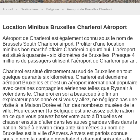
Accueil
»
Destinations
»
Belgique
»
Aéroport de Bruxelles Charleroi
Location Minibus Bruxelles Charleroi Aéroport
Aéroport de Charleroi est également connu sous le nom de
Brussels South Charleroi airport. Profiter d’une location
minibus bon marché affaire Charleroi aujourd'hui. L’aéroport
est situé à quarante - six kilomètres de Bruxelles. Presque 4
millions de passagers utilisent l’aéroport de Charleroi par an.
Charleroi est situé directement au sud de Bruxelles en tout
quelque quarante six kilomètres. Charleroi est deuxième
aéroport Bruxelles et c’est un aéroport international populaire
avec certaines compagnies aériennes telles que Ryanair à
voler dans le. Charleroi en soi a beaucoup à offrir un
explorateur passionné et si vous y allez, ne négligez pas une
visite à la Maison Dorée et l’un des nombreux musées de la
ville. Heureusement la Belgique est une assez petite nation
en ce que vous pouvez baser votre auto à Bruxelles et
chasser ensuite d’aller dans les autres grandes villes dans la
nation. Situé à environ cinquante kilomètres au nord de
Bruxelles est la ville d’Anvers. Anvers est parfois connue
sous le nom la capitale mondiale du diamant soixante - dix