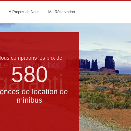
A Propos de Nous
Ma Réservation
ous comparons les prix de
Le prix le​ plus bas
580
garanti
ences de location de
minibus