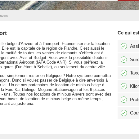
Anvers
ort
Ce qui est
lle belge d’Anvers et à l’aéroport. Économiser sur la location
Ass
le est la capitale de la région de Flandre. C’est aussi le
a moitié de toutes les ventes de diamants s’effectuent à
ent avec Avis et Budget. Vous avez la possibilité d’obtenir
Surc
international Aéroport (IATA Code ANR). Si vous préférez la
x gares (l’un étant à Schelle), ou seulement du centre ville.
Tax
 tout simplement rester en Belgique ? Notre système permettra
façons. Donc si voulez passer de Belgique à dire anversois à
 ici. Un de nos partenaires de location de minibus belge à
Kilo
la Ford Ka, Belingo, Megane Stationwagon et les 9 places
- uns. Toutes nos locations de minibus Anvers sont avec des
ieurs bases de location de minibus belge en même temps,
Prot
nant au juste prix.
Couv