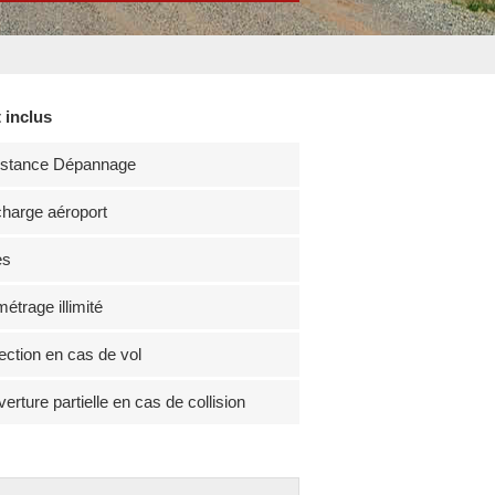
 inclus
istance Dépannage
harge aéroport
es
métrage illimité
ection en cas de vol
erture partielle en cas de collision