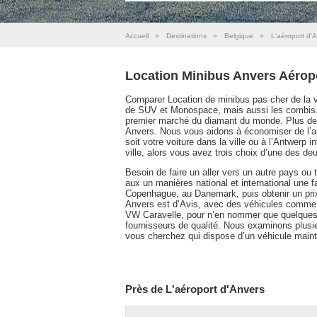
Accueil
»
Destinations
»
Belgique
»
L'aéroport d'
Location Minibus Anvers Aérop
Comparer Location de minibus pas cher de la vi
de SUV et Monospace, mais aussi les combis. El
premier marché du diamant du monde. Plus de l
Anvers. Nous vous aidons à économiser de l’arg
soit votre voiture dans la ville ou à l’Antwerp 
ville, alors vous avez trois choix d’une des deu
Besoin de faire un aller vers un autre pays ou
aux un manières national et international une 
Copenhague, au Danemark, puis obtenir un prix
Anvers est d’Avis, avec des véhicules comme 
VW Caravelle, pour n’en nommer que quelques 
fournisseurs de qualité. Nous examinons plus
vous cherchez qui dispose d’un véhicule mainte
Près de L'aéroport d'Anvers