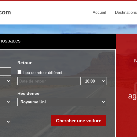
.com
Accueil
Destinations
onospaces
N
Retour
Lieu de retour différent
Résidence
ag