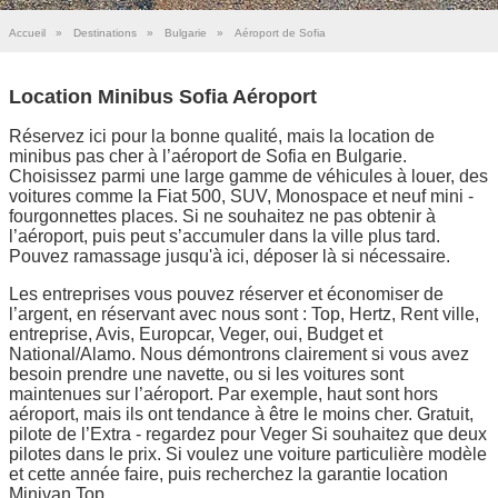
Accueil
»
Destinations
»
Bulgarie
»
Aéroport de Sofia
Location Minibus Sofia Aéroport
Réservez ici pour la bonne qualité, mais la location de
minibus pas cher à l’aéroport de Sofia en Bulgarie.
Choisissez parmi une large gamme de véhicules à louer, des
voitures comme la Fiat 500, SUV, Monospace et neuf mini -
fourgonnettes places. Si ne souhaitez ne pas obtenir à
l’aéroport, puis peut s’accumuler dans la ville plus tard.
Pouvez ramassage jusqu'à ici, déposer là si nécessaire.
Les entreprises vous pouvez réserver et économiser de
l’argent, en réservant avec nous sont : Top, Hertz, Rent ville,
entreprise, Avis, Europcar, Veger, oui, Budget et
National/Alamo. Nous démontrons clairement si vous avez
besoin prendre une navette, ou si les voitures sont
maintenues sur l’aéroport. Par exemple, haut sont hors
aéroport, mais ils ont tendance à être le moins cher. Gratuit,
pilote de l’Extra - regardez pour Veger Si souhaitez que deux
pilotes dans le prix. Si voulez une voiture particulière modèle
et cette année faire, puis recherchez la garantie location
Minivan Top.