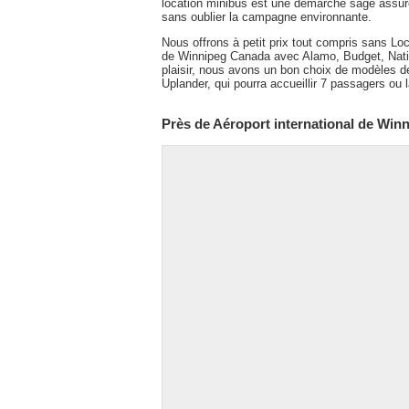
location minibus est une démarche sage assure
sans oublier la campagne environnante.
Nous offrons à petit prix tout compris sans Lo
de Winnipeg Canada avec Alamo, Budget, Nation
plaisir, nous avons un bon choix de modèles de
Uplander, qui pourra accueillir 7 passagers ou l
Près de Aéroport international de Win