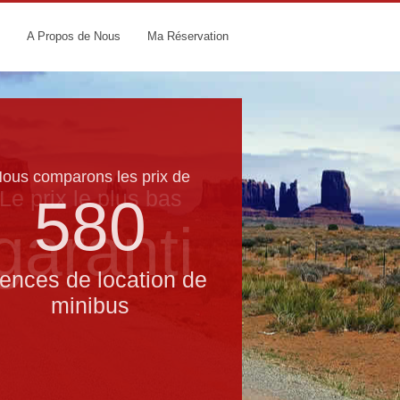
A Propos de Nous
Ma Réservation
ous comparons les prix de
Le prix le​ plus bas
580
garanti
ences de location de
minibus