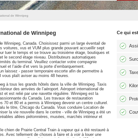
national de Winnipeg
rnational de Winnipeg
Ce qui est
 de Winnipeg, Canada. Choisissez parmi un large éventail de
Ass
s voitures, vus et VUM plus grande pouvant accueillir sept
ur tuer le temps et se trouve au troisième étage, boutiques et
 et le second étage niveau. Distributeurs automatiques
Surc
émités du terminal. Veuillez contacter votre compagnie
anuel et l’aide d’et vers la porte d’embarquement.
un laissez - passer temporaire escorte afin de permettre à
Tax
il vous plaît aviser au moins 48 heures.
peg à tous les grands hôtels dans la ville de Winnipeg. Taxis
Kilo
érieur des arrivées de l’aéroport. Aéroport international de
 et est relié par une navette régulière. Winnipeg est la
 passionnante du Canada. Les travaux de restauration
Prot
s 70 et 80 et a permis à Winnipeg devenir un centre culturel.
 valu le titre, Chicago du Canada. Vous conduire Location de
Couv
ser la vie nouvelle dans le centre - ville de Winnipeg a été un
réables allées piétonnières, musées, marchés intérieur et
le chien de Prairie Central Train à vapeur qui a été restauré à
lles. Avec tellement de choses à faire et à voir à louer une