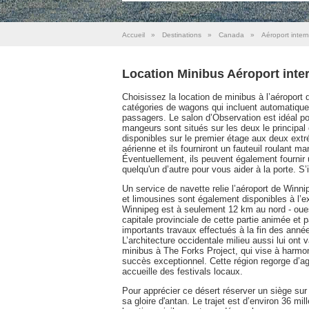
Accueil
»
Destinations
»
Canada
»
Aéroport inter
Location Minibus Aéroport inte
Choisissez la location de minibus à l’aéroport
catégories de wagons qui incluent automatique
passagers. Le salon d’Observation est idéal po
mangeurs sont situés sur les deux le principal
disponibles sur le premier étage aux deux extr
aérienne et ils fourniront un fauteuil roulant m
Éventuellement, ils peuvent également fournir 
quelqu'un d’autre pour vous aider à la porte. S’
Un service de navette relie l’aéroport de Winni
et limousines sont également disponibles à l’ext
Winnipeg est à seulement 12 km au nord - ouest
capitale provinciale de cette partie animée et
importants travaux effectués à la fin des année
L’architecture occidentale milieu aussi lui ont
minibus à The Forks Project, qui vise à harmoni
succès exceptionnel. Cette région regorge d’ag
accueille des festivals locaux.
Pour apprécier ce désert réserver un siège sur 
sa gloire d'antan. Le trajet est d’environ 36 mi