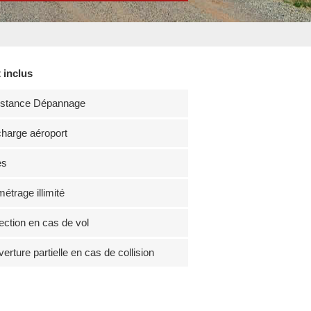
 inclus
istance Dépannage
harge aéroport
es
métrage illimité
ection en cas de vol
erture partielle en cas de collision