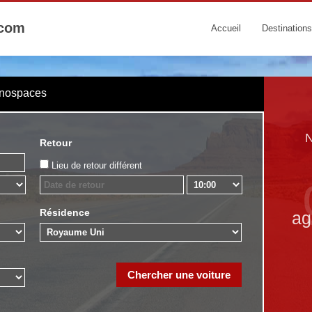
.com
Accueil
Destinations
onospaces
N
Retour
Lieu de retour différent
Résidence
ag