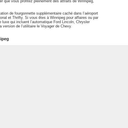
r que vous profitez pleinement des attraits de Winnipeg,
cation de fourgonnette supplémentaire caché dans l’aéroport
al et Thrifty. Si vous êtes à Winnipeg pour affaires ou par
 luxe qui incluent l’automatique Ford Lincoln, Chrysler
a version de l’utilitaire le Voyager de Chevy.
nipeg