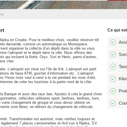
eka
rt
Ce qui est
jeka en Croatie. Pour le meilleur choix, veuillez réserver tôt
Ass
e forte demande, comme un automatique ou Monospace.
ent organiser la collecte d’un dépôt dans la ville ou vous
ntre l’aéroport et le dépôt dans la ville. Nous offrons des
Surc
ls qui incluent la flotte, Oryx, Sixt et Hertz, parmi d’autres,
ins cher.
Tax
ie. L’aéroport est situé sur l’île de Krk. L’aéroport est petit
ations de base ATM, guichet d’information etc.. L’aéroport
 l’hiver mois seul à venir à la vie pendant les mois d’été,
Kilo
riennes de voler les touristes à la partie nord de la côte
Prot
a Banque et avec des taux bas. Ajoutez à cela le grand choix
nnettes, véhicules utilitaires sport, berlines, berlines, luxe,
e de votre changement de groupe et vous devez obtenir un
Couv
ements sont libres, en dehors du changement de véhicule,
mité. Transfrontalier est autorisé, mais vérifiez toujours et
également 7 places camionnettes et 4x4 vus à Rijeka. S’il