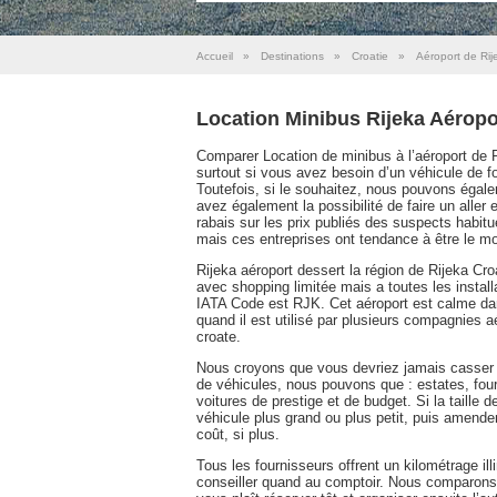
Accueil
»
Destinations
»
Croatie
»
Aéroport de Rij
Location Minibus Rijeka Aéropo
Comparer Location de minibus à l’aéroport de Ri
surtout si vous avez besoin d’un véhicule d
Toutefois, si le souhaitez, nous pouvons égalem
avez également la possibilité de faire un aller e
rabais sur les prix publiés des suspects habitue
mais ces entreprises ont tendance à être le mo
Rijeka aéroport dessert la région de Rijeka Croat
avec shopping limitée mais a toutes les install
IATA Code est RJK. Cet aéroport est calme dans
quand il est utilisé par plusieurs compagnies aé
croate.
Nous croyons que vous devriez jamais casser l
de véhicules, nous pouvons que : estates, fourgo
voitures de prestige et de budget. Si la taill
véhicule plus grand ou plus petit, puis amend
coût, si plus.
Tous les fournisseurs offrent un kilométrage illi
conseiller quand au comptoir. Nous comparons 