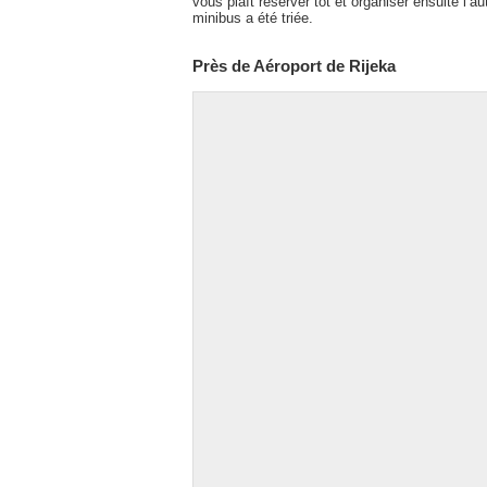
vous plaît réserver tôt et organiser ensuite l’
minibus a été triée.
Près de Aéroport de Rijeka