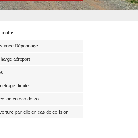
 inclus
istance Dépannage
harge aéroport
es
métrage illimité
ection en cas de vol
erture partielle en cas de collision