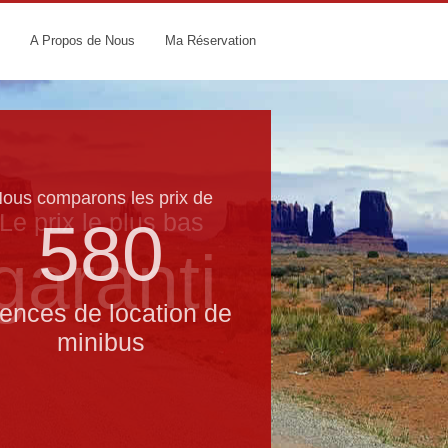
A Propos de Nous
Ma Réservation
ous comparons les prix de
Le prix le​ plus bas
580
garanti
ences de location de
minibus