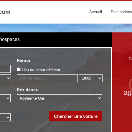
.com
Accueil
Destinations
onospaces
N
Retour
Lieu de retour différent
Résidence
ag