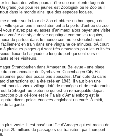
er les bars des villes pourrait être une excellente façon de
 grand jour pour les jeunes est Zoologisk ou le Zoo où il
tout dans le monde ainsi que des espèces locales.
ême monter sur la tour de Zoo et obtenir un bon aperçu de
- ville qui amène immédiatement à la porte d’entrée du zoo
Si vous n’avez pas eu assez d’animaux alors payer une visite
te une variété de style de vie aquatique comme les requins,
nimeux de partout dans le monde comme le stonefish récif.
s facilement en train dans une vingtaine de minutes. oA court
a à plusieurs plages qui sont très amusants pour les cultivés
sieurs lieux de baignade le long du port qui sont sûrs et
ants et les visiteurs.
Amager Strandparken dans Amager ou Bellevue - une plage
ace du parc animalier de Dyrehaven. Copenhagen City Hall
personnes pour des occasions spéciales. D’un côté du carré
parc d’attractions qui a été créé en 1843. Il vaut bien une
ment mondial vieux village doté de manèges et de restaurants.
e est la Stroget rue piétonne qui est un remarquable départ
traction plus célèbre est le Palais d’Amalienborg est la
t quatre divers palais énoncés englobant un carré. À midi,
ve de la garde.
a plus vaste. Il est basé sur l’île d’Amager qui est moins de
plus 20 millions de passagers qui transitent par l’aéroport
r.