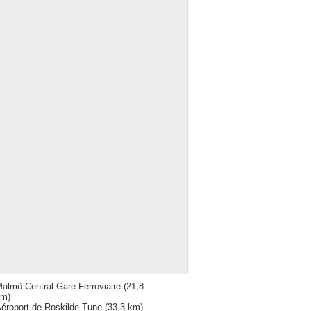
almö Central Gare Ferroviaire
(21,8
km)
éroport de Roskilde Tune
(33,3 km)