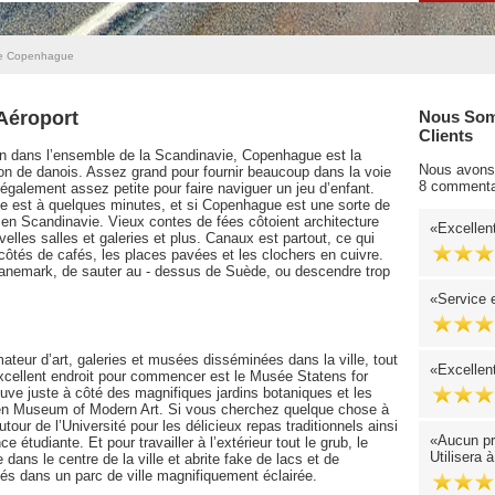
de Copenhague
Aéroport
Nous Som
Clients
on dans l’ensemble de la Scandinavie, Copenhague est la
Nous avons 
ion de danois. Assez grand pour fournir beaucoup dans la voie
8 commenta
t également assez petite pour faire naviguer un jeu d’enfant.
de est à quelques minutes, et si Copenhague est une sorte de
t en Scandinavie. Vieux contes de fées côtoient architecture
Excellen
velles salles et galeries et plus. Canaux est partout, ce qui
tés de cafés, les places pavées et les clochers en cuivre.
 Danemark, de sauter au - dessus de Suède, ou descendre trop
Service e
teur d’art, galeries et musées disséminées dans la ville, tout
Excellent
excellent endroit pour commencer est le Musée Statens for
ouve juste à côté des magnifiques jardins botaniques et les
rken Museum of Modern Art. Si vous cherchez quelque chose à
our de l’Université pour les délicieux repas traditionnels ainsi
Aucun pro
tudiante. Et pour travailler à l’extérieur tout le grub, le
Utilisera 
 dans le centre de la ville et abrite fake de lacs et de
és dans un parc de ville magnifiquement éclairée.