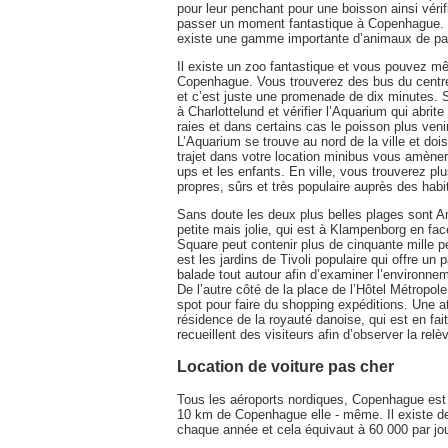
pour leur penchant pour une boisson ainsi vérifi
passer un moment fantastique à Copenhague. Un
existe une gamme importante d’animaux de par
Il existe un zoo fantastique et vous pouvez m
Copenhague. Vous trouverez des bus du centre 
et c’est juste une promenade de dix minutes. 
à Charlottelund et vérifier l’Aquarium qui abri
raies et dans certains cas le poisson plus ve
L’Aquarium se trouve au nord de la ville et doi
trajet dans votre location minibus vous amèner
ups et les enfants. En ville, vous trouverez plu
propres, sûrs et très populaire auprès des habit
Sans doute les deux plus belles plages sont 
petite mais jolie, qui est à Klampenborg en f
Square peut contenir plus de cinquante mille 
est les jardins de Tivoli populaire qui offre un 
balade tout autour afin d’examiner l’environne
De l’autre côté de la place de l’Hôtel Métropol
spot pour faire du shopping expéditions. Une at
résidence de la royauté danoise, qui est en fai
recueillent des visiteurs afin d’observer la relè
Location de voiture pas cher
Tous les aéroports nordiques, Copenhague est l
10 km de Copenhague elle - même. Il existe de 
chaque année et cela équivaut à 60 000 par jou