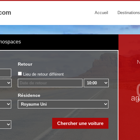
.com
Accueil
Destinations
onospaces
N
Retour
Lieu de retour différent
Résidence
ag