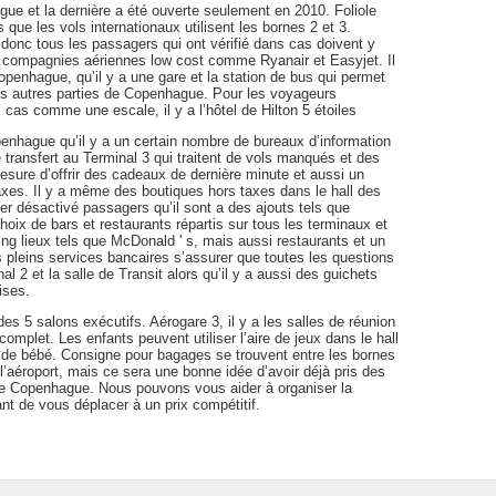
gue et la dernière a été ouverte seulement en 2010. Foliole
s que les vols internationaux utilisent les bornes 2 et 3.
donc tous les passagers qui ont vérifié dans cas doivent y
les compagnies aériennes low cost comme Ryanair et Easyjet. Il
Copenhague, qu’il y a une gare et la station de bus qui permet
 autres parties de Copenhague. Pour les voyageurs
 cas comme une escale, il y a l’hôtel de Hilton 5 étoiles
penhague qu’il y a un certain nombre de bureaux d’information
e transfert au Terminal 3 qui traitent de vols manqués et des
mesure d’offrir des cadeaux de dernière minute et aussi un
axes. Il y a même des boutiques hors taxes dans le hall des
ider désactivé passagers qu’il sont a des ajouts tels que
oix de bars et restaurants répartis sur tous les terminaux et
ing lieux tels que McDonald ' s, mais aussi restaurants et un
 pleins services bancaires s’assurer que toutes les questions
al 2 et la salle de Transit alors qu’il y a aussi des guichets
ises.
des 5 salons exécutifs. Aérogare 3, il y a les salles de réunion
 complet. Les enfants peuvent utiliser l’aire de jeux dans le hall
es de bébé. Consigne pour bagages se trouvent entre les bornes
l’aéroport, mais ce sera une bonne idée d’avoir déjà pris des
 de Copenhague. Nous pouvons vous aider à organiser la
nt de vous déplacer à un prix compétitif.