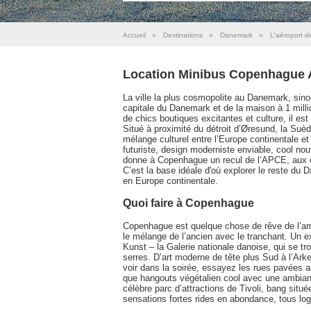
Accueil
»
Destinations
»
Danemark
»
L'aéroport 
Location Minibus Copenhague 
La ville la plus cosmopolite au Danemark, sin
capitale du Danemark et de la maison à 1 mill
de chics boutiques excitantes et culture, il es
Situé à proximité du détroit d’Øresund, la Suè
mélange culturel entre l’Europe continentale e
futuriste, design moderniste enviable, cool nou
donne à Copenhague un recul de l’APCE, aux cô
C’est la base idéale d'où explorer le reste du
en Europe continentale.
Quoi faire à Copenhague
Copenhague est quelque chose de rêve de l’ama
le mélange de l’ancien avec le tranchant. Un 
Kunst – la Galerie nationale danoise, qui se tr
serres. D’art moderne de tête plus Sud à l’A
voir dans la soirée, essayez les rues pavées aut
que hangouts végétalien cool avec une ambiance é
célèbre parc d’attractions de Tivoli, bang située
sensations fortes rides en abondance, tous log