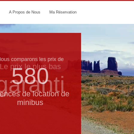
A Propos de Nous
Ma Réservation
ous comparons les prix de
Le prix le​ plus bas
580
garanti
ences de location de
minibus