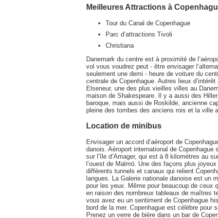
Meilleures Attractions à Copenhag
Tour du Canal de Copenhague
Parc d’attractions Tivoli
Christiana
Danemark du centre est à proximité de l’aéroport
vol vous voudrez peut - être envisager l’alter
seulement une demi - heure de voiture du centr
centrale de Copenhague. Autres lieux d’intérêt
Elseneur, une des plus vieilles villes au Dane
maison de Shakespeare. Il y a aussi des Hiller
baroque, mais aussi de Roskilde, ancienne capi
pleine des tombes des anciens rois et la ville 
Location de minibus
Envisager un accord d’aéroport de Copenhague 
danois. Aéroport international de Copenhague s
sur l’île d’Amager, qui est à 8 kilomètres au s
l’ouest de Malmö. Une des façons plus joyeux 
différents tunnels et canaux qui relient Cope
langues. La Galerie nationale danoise est un mu
pour les yeux. Même pour beaucoup de ceux qui 
en raison des nombreux tableaux de maîtres te
vous avez eu un sentiment de Copenhague histor
bord de la mer. Copenhague est célèbre pour se
Prenez un verre de bière dans un bar de Copen