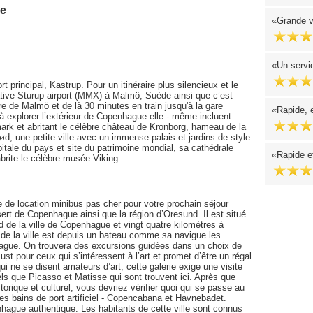
ue
Grande v
Un servi
 principal, Kastrup. Pour un itinéraire plus silencieux et le
native Sturup airport (MMX) à Malmö, Suède ainsi que c’est
e de Malmö et de là 30 minutes en train jusqu'à la gare
Rapide, e
 à explorer l’extérieur de Copenhague elle - même incluent
mark et abritant le célèbre château de Kronborg, hameau de la
ød, une petite ville avec un immense palais et jardins de style
tale du pays et site du patrimoine mondial, sa cathédrale
Rapide et
abrite le célèbre musée Viking.
de location minibus pas cher pour votre prochain séjour
ert de Copenhague ainsi que la région d’Oresund. Il est situé
ud de la ville de Copenhague et vingt quatre kilomètres à
de la ville est depuis un bateau comme sa navigue les
nhague. On trouvera des excursions guidées dans un choix de
st pour ceux qui s’intéressent à l’art et promet d’être un régal
ne se disent amateurs d’art, cette galerie exige une visite
ls que Picasso et Matisse qui sont trouvent ici. Après que
ique et culturel, vous devriez vérifier quoi qui se passe au
s bains de port artificiel - Copencabana et Havnebadet.
hague authentique. Les habitants de cette ville sont connus