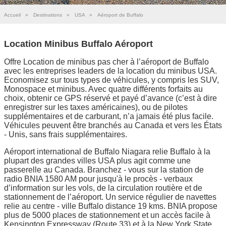
Accueil
»
Destinations
»
USA
»
Aéroport de Buffalo
Location Minibus Buffalo Aéroport
Offre Location de minibus pas cher à l’aéroport de Buffalo
avec les entreprises leaders de la location du minibus USA.
Economisez sur tous types de véhicules, y compris les SUV,
Monospace et minibus. Avec quatre différents forfaits au
choix, obtenir ce GPS réservé et payé d’avance (c’est à dire
enregistrer sur les taxes américaines), ou de pilotes
supplémentaires et de carburant, n’a jamais été plus facile.
Véhicules peuvent être branchés au Canada et vers les États
- Unis, sans frais supplémentaires.
Aéroport international de Buffalo Niagara relie Buffalo à la
plupart des grandes villes USA plus agit comme une
passerelle au Canada. Branchez - vous sur la station de
radio BNIA 1580 AM pour jusqu'à le procès - verbaux
d’information sur les vols, de la circulation routière et de
stationnement de l’aéroport. Un service régulier de navettes
relie au centre - ville Buffalo distance 19 kms. BNIA propose
plus de 5000 places de stationnement et un accès facile à
Kensington Expressway (Route 33) et à la New York State