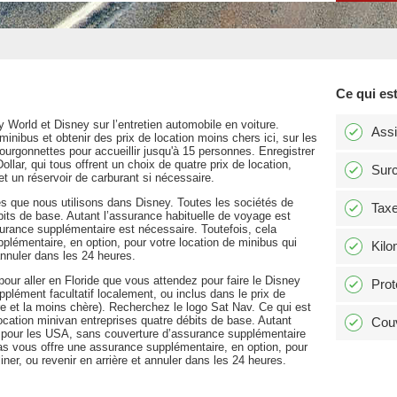
Ce qui est
 World et Disney sur l’entretien automobile en voiture.
Ass
inibus et obtenir des prix de location moins chers ici, sur les
urgonnettes pour accueillir jusqu'à 15 personnes. Enregistrer
Dollar, qui tous offrent un choix de quatre prix de location,
Surc
et un réservoir de carburant si nécessaire.
 que nous utilisons dans Disney. Toutes les sociétés de
Tax
its de base. Autant l’assurance habituelle de voyage est
urance supplémentaire est nécessaire. Toutefois, cela
lémentaire, en option, pour votre location de minibus qui
Kilo
annuler dans les 24 heures.
 pour aller en Floride que vous attendez pour faire le Disney
Prot
lément facultatif localement, ou inclus dans le prix de
ure et la moins chère). Recherchez le logo Sat Nav. Ce qui est
ocation minivan entreprises quatre débits de base. Autant
Couv
e pour les USA, sans couverture d’assurance supplémentaire
as vous offre une assurance supplémentaire, en option, pour
ner, ou revenir en arrière et annuler dans les 24 heures.