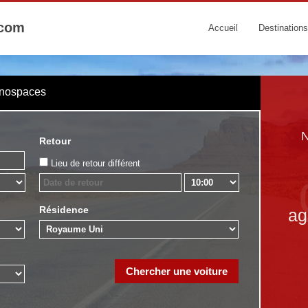
.com
Accueil
Destinations
onospaces
N
Retour
Lieu de retour différent
Résidence
ag