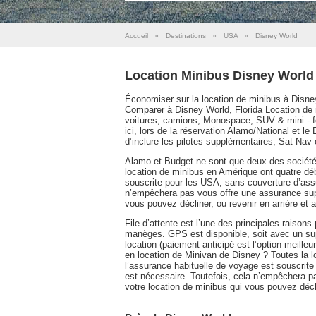
Accueil
»
Destinations
»
USA
»
Disney World
Location Minibus Disney World
Économiser sur la location de minibus à Disney
Comparer à Disney World, Florida Location de m
voitures, camions, Monospace, SUV & mini - fo
ici, lors de la réservation Alamo/National et le 
d’inclure les pilotes supplémentaires, Sat Nav 
Alamo et Budget ne sont que deux des sociétés
location de minibus en Amérique ont quatre déb
souscrite pour les USA, sans couverture d’ass
n’empêchera pas vous offre une assurance supp
vous pouvez décliner, ou revenir en arrière et 
File d’attente est l’une des principales raisons
manèges. GPS est disponible, soit avec un supp
location (paiement anticipé est l’option meille
en location de Minivan de Disney ? Toutes la l
l’assurance habituelle de voyage est souscrit
est nécessaire. Toutefois, cela n’empêchera p
votre location de minibus qui vous pouvez décli