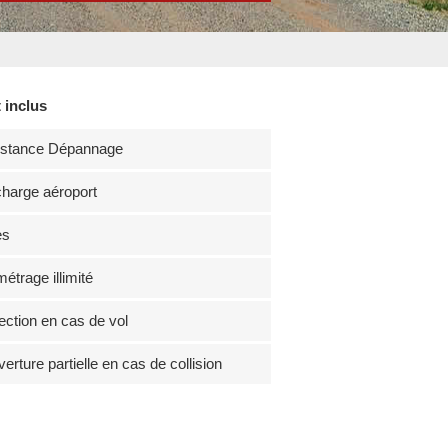
 inclus
istance Dépannage
harge aéroport
es
métrage illimité
ection en cas de vol
erture partielle en cas de collision