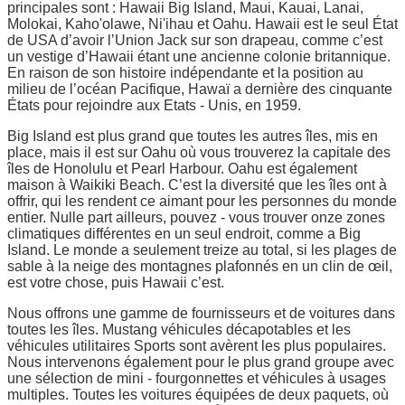
principales sont : Hawaii Big Island, Maui, Kauai, Lanai,
Molokai, Kaho'olawe, Ni'ihau et Oahu. Hawaii est le seul État
de USA d’avoir l’Union Jack sur son drapeau, comme c’est
un vestige d’Hawaii étant une ancienne colonie britannique.
En raison de son histoire indépendante et la position au
milieu de l’océan Pacifique, Hawaï a dernière des cinquante
États pour rejoindre aux Etats - Unis, en 1959.
Big Island est plus grand que toutes les autres îles, mis en
place, mais il est sur Oahu où vous trouverez la capitale des
îles de Honolulu et Pearl Harbour. Oahu est également
maison à Waikiki Beach. C’est la diversité que les îles ont à
offrir, qui les rendent ce aimant pour les personnes du monde
entier. Nulle part ailleurs, pouvez - vous trouver onze zones
climatiques différentes en un seul endroit, comme a Big
Island. Le monde a seulement treize au total, si les plages de
sable à la neige des montagnes plafonnés en un clin de œil,
est votre chose, puis Hawaii c’est.
Nous offrons une gamme de fournisseurs et de voitures dans
toutes les îles. Mustang véhicules décapotables et les
véhicules utilitaires Sports sont avèrent les plus populaires.
Nous intervenons également pour le plus grand groupe avec
une sélection de mini - fourgonnettes et véhicules à usages
multiples. Toutes les voitures équipées de deux paquets, où