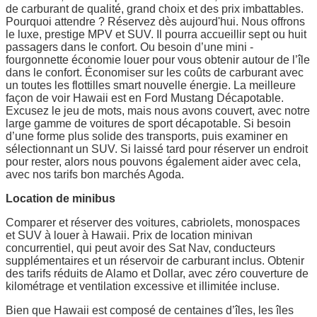
de carburant de qualité, grand choix et des prix imbattables.
Pourquoi attendre ? Réservez dès aujourd'hui. Nous offrons
le luxe, prestige MPV et SUV. Il pourra accueillir sept ou huit
passagers dans le confort. Ou besoin d’une mini -
fourgonnette économie louer pour vous obtenir autour de l’île
dans le confort. Économiser sur les coûts de carburant avec
un toutes les flottilles smart nouvelle énergie. La meilleure
façon de voir Hawaii est en Ford Mustang Décapotable.
Excusez le jeu de mots, mais nous avons couvert, avec notre
large gamme de voitures de sport décapotable. Si besoin
d’une forme plus solide des transports, puis examiner en
sélectionnant un SUV. Si laissé tard pour réserver un endroit
pour rester, alors nous pouvons également aider avec cela,
avec nos tarifs bon marchés Agoda.
Location de minibus
Comparer et réserver des voitures, cabriolets, monospaces
et SUV à louer à Hawaii. Prix de location minivan
concurrentiel, qui peut avoir des Sat Nav, conducteurs
supplémentaires et un réservoir de carburant inclus. Obtenir
des tarifs réduits de Alamo et Dollar, avec zéro couverture de
kilométrage et ventilation excessive et illimitée incluse.
Bien que Hawaii est composé de centaines d’îles, les îles