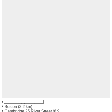
Chelsea
(2,9 km)
Boston
(3,2 km)
Cambridge 25 River Street
(6,9