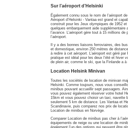
Sur l’aéroport d’Helsinki
Également connu sous le nom de l’aéroport de 
Aéroport d’Helsinki - Vantaa est grand et capab
construit pour les Jeux olympiques de 1952 et 
quelques embarquement aide supplémentaire alo
l’avance. L’aéroport gère tout à 15 millions de
l’aéroport.
Il y a des bonnes liaisons ferroviaires, des b
et domestique, environ 250 mètres de distance et
à redire à cet aéroport. L’aéroport est géré par
pratique est idéal pour les deux l’été et hiver
de plein air, comme le ski, que la Finlande a à o
Location Helsink Minivan
Toutes les sociétés de location de minivan majeu
Helsinki. Comme toujours, nous vous conseillon
minibus pouvant accueillir sept passagers. Ains
vous pouvez également réserver votre hotel Hel
15km et vous pouvez choisir un taxi, navette b
seulement 5 km de distance. Les Vantaa et Helsi
Scandinavie, puis comparez nos prix de locatio
Location de minibus en Norvège.
Comparer Location de minibus pas cher à l’aéro
équipements de neige ou une location de minib
également l’un des options qui peuvent être ré