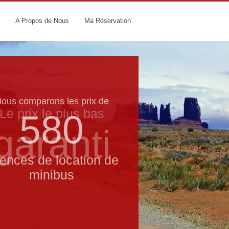
A Propos de Nous
Ma Réservation
ous comparons les prix de
Le prix le​ plus bas
580
garanti
ences de location de
minibus