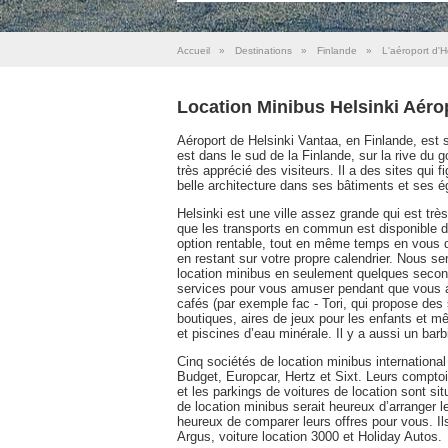
Accueil
»
Destinations
»
Finlande
»
L'aéroport d'H
Location Minibus Helsinki Aéro
Aéroport de Helsinki Vantaa, en Finlande, est s
est dans le sud de la Finlande, sur la rive du g
très apprécié des visiteurs. Il a des sites qui f
belle architecture dans ses bâtiments et ses é
Helsinki est une ville assez grande qui est tr
que les transports en commun est disponible da
option rentable, tout en même temps en vous don
en restant sur votre propre calendrier. Nous se
location minibus en seulement quelques secon
services pour vous amuser pendant que vous att
cafés (par exemple fac - Tori, qui propose des s
boutiques, aires de jeux pour les enfants et 
et piscines d’eau minérale. Il y a aussi un bar
Cinq sociétés de location minibus international e
Budget, Europcar, Hertz et Sixt. Leurs comptoi
et les parkings de voitures de location sont 
de location minibus serait heureux d’arranger l
heureux de comparer leurs offres pour vous. Ils
Argus, voiture location 3000 et Holiday Autos.