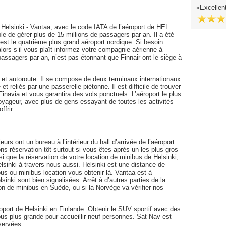
Excellent
Helsinki - Vantaa, avec le code IATA de l’aéroport de HEL.
le de gérer plus de 15 millions de passagers par an. Il a été
est le quatrième plus grand aéroport nordique. Si besoin
rs s’il vous plaît informez votre compagnie aérienne à
 passagers par an, n’est pas étonnant que Finnair ont le siège à
us et autoroute. Il se compose de deux terminaux internationaux
 reliés par une passerelle piétonne. Il est difficile de trouver
 Finavia et vous garantira des vols ponctuels. L’aéroport le plus
 voyageur, avec plus de gens essayant de toutes les activités
ffrir.
rs ont un bureau à l’intérieur du hall d’arrivée de l’aéroport
s réservation tôt surtout si vous êtes après un les plus gros
i que la réservation de votre location de minibus de Helsinki,
sinki à travers nous aussi. Helsinki est une distance de
us ou minibus location vous obtenir là. Vantaa est à
nki sont bien signalisées. Arrêt à d’autres parties de la
n de minibus en Suède, ou si la Norvège va vérifier nos
port de Helsinki en Finlande. Obtenir le SUV sportif avec des
us plus grande pour accueillir neuf personnes. Sat Nav est
servées.