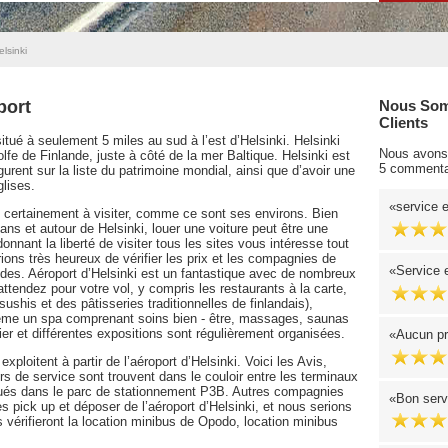
elsinki
port
Nous Som
Clients
itué à seulement 5 miles au sud à l’est d’Helsinki. Helsinki
Nous avons 
olfe de Finlande, juste à côté de la mer Baltique. Helsinki est
5 commenta
igurent sur la liste du patrimoine mondial, ainsi que d’avoir une
glises.
service 
ès certainement à visiter, comme ce sont ses environs. Bien
ns et autour de Helsinki, louer une voiture peut être une
nant la liberté de visiter tous les sites vous intéresse tout
rions très heureux de vérifier les prix et les compagnies de
Service 
des. Aéroport d’Helsinki est un fantastique avec de nombreux
endez pour votre vol, y compris les restaurants à la carte,
ushis et des pâtisseries traditionnelles de finlandais),
même un spa comprenant soins bien - être, massages, saunas
bier et différentes expositions sont régulièrement organisées.
Aucun pr
xploitent à partir de l’aéroport d’Helsinki. Voici les Avis,
rs de service sont trouvent dans le couloir entre les terminaux
situés dans le parc de stationnement P3B. Autres compagnies
Bon serv
es pick up et déposer de l’aéroport d’Helsinki, et nous serions
 vérifieront la location minibus de Opodo, location minibus