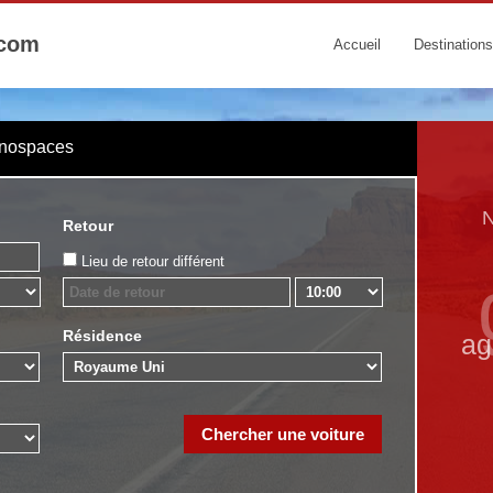
.com
Accueil
Destinations
onospaces
N
Retour
Lieu de retour différent
Résidence
ag