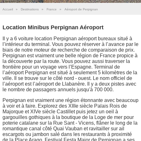
Accueil
»
Destinations
»
France
»
Aéroport de Perpignan
Location Minibus Perpignan Aéroport
Il y a 6 voiture location Perpignan aéroport bureaux situé à
l’intérieur du terminal. Vous pouvez réserver à l’avance par le
biais de notre moteur de recherche de comparaison de prix.
Perpignan est vraiment une belle région de France propice à
la découverte par la route. Vous pouvez aussi traverser la
frontière pour un voyage vers l’Espagne. Terminal de
l’aéroport Perpignan est situé à seulement 5 kilomètres de la
ville. Il se trouve sur le côté nord - ouest. Le nom officiel de
l’aéroport est l’aéroport de Llabanère. Il y a deux pistes avec
le nombre de passagers annuels jusqu'à 700 000.
Perpignan est vraiment une région étonnante avec beaucoup
à voir et à faire. Explorez des XIIIe siècle Palais Rois de
Majorque et XIVe siècle Castillet puis jetez un oeil à
gargouilles gothiques à la boutique de la Loge de mer pour
poterie catalane sur la Rue Sant - Vicens, flâner le long de la
romantique canal côté Quai Vauban et ravitailler sur ail
escargots ou jambon salé dans les restaurants à proximité
de la Place Arago. Festival Festa Major de Perpignan a ses