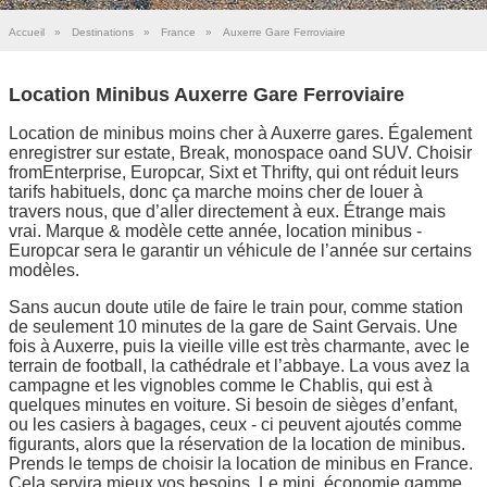
Accueil
»
Destinations
»
France
»
Auxerre Gare Ferroviaire
Location Minibus Auxerre Gare Ferroviaire
Location de minibus moins cher à Auxerre gares. Également
enregistrer sur estate, Break, monospace oand SUV. Choisir
fromEnterprise, Europcar, Sixt et Thrifty, qui ont réduit leurs
tarifs habituels, donc ça marche moins cher de louer à
travers nous, que d’aller directement à eux. Étrange mais
vrai. Marque & modèle cette année, location minibus -
Europcar sera le garantir un véhicule de l’année sur certains
modèles.
Sans aucun doute utile de faire le train pour, comme station
de seulement 10 minutes de la gare de Saint Gervais. Une
fois à Auxerre, puis la vieille ville est très charmante, avec le
terrain de football, la cathédrale et l’abbaye. La vous avez la
campagne et les vignobles comme le Chablis, qui est à
quelques minutes en voiture. Si besoin de sièges d’enfant,
ou les casiers à bagages, ceux - ci peuvent ajoutés comme
figurants, alors que la réservation de la location de minibus.
Prends le temps de choisir la location de minibus en France.
Cela servira mieux vos besoins. Le mini, économie gamme