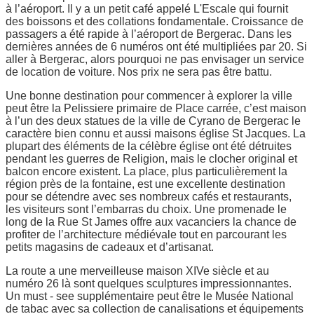
à l’aéroport. Il y a un petit café appelé L'Escale qui fournit
des boissons et des collations fondamentale. Croissance de
passagers a été rapide à l’aéroport de Bergerac. Dans les
dernières années de 6 numéros ont été multipliées par 20. Si
aller à Bergerac, alors pourquoi ne pas envisager un service
de location de voiture. Nos prix ne sera pas être battu.
Une bonne destination pour commencer à explorer la ville
peut être la Pelissiere primaire de Place carrée, c’est maison
à l’un des deux statues de la ville de Cyrano de Bergerac le
caractère bien connu et aussi maisons église St Jacques. La
plupart des éléments de la célèbre église ont été détruites
pendant les guerres de Religion, mais le clocher original et
balcon encore existent. La place, plus particulièrement la
région près de la fontaine, est une excellente destination
pour se détendre avec ses nombreux cafés et restaurants,
les visiteurs sont l’embarras du choix. Une promenade le
long de la Rue St James offre aux vacanciers la chance de
profiter de l’architecture médiévale tout en parcourant les
petits magasins de cadeaux et d’artisanat.
La route a une merveilleuse maison XIVe siècle et au
numéro 26 là sont quelques sculptures impressionnantes.
Un must - see supplémentaire peut être le Musée National
de tabac avec sa collection de canalisations et équipements