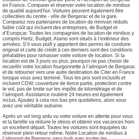
en France. Comparer et réserver votre location de minibus
de qualité aujourd'hui. Voitures peuvent également être
collectées du centre - ville de Bergerac et de la gare.
Comparez nos partenaires de location de minivan réduits
faible coût qui incluent des entreprises, de Budget et
d’Europcar. Toutes les compagnies de location de minibus y
compris Hertz, Budget, Alamo sont situés à l’extérieur des
arrivées. S’il vous plaît y apportent des permis de conduire
original et carte de crédit à ces derniers sont des conditions
préalables pour ramasser votre voiture de location. Si la
location est de 3 jours ou plus, pourquoi ne pas choisir de
recueillir votre location fourgonnette à l’aéroport de Bergarac
et de retourner vers une autre destination de Citer en France
lorsque vous avez terminé. Tous les prix sont inclusifs et
incluent CDW, couverture de tierce partie, protection contre
le vol, pas de limite sur les impôts de kilométrage et de
l’aéroport. Assistance routière 24 heures est également
inclus. Ajoutez à cela nos bas prix quotidiens, alors vous
avez une véritable aubaine.
Après un vol long ardu vu votre voiture en attente pour vous
et la famille va réduire le stress et obtenir vos vacances hors
un excellent départ. Toutes les voitures sont équipées du
réservoir plein retour même. Notre Location de minibus à
l’aéroport de Bergerac sera livré avec toutes les