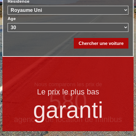
Résidence
Age
Le prix le​ plus bas
garanti