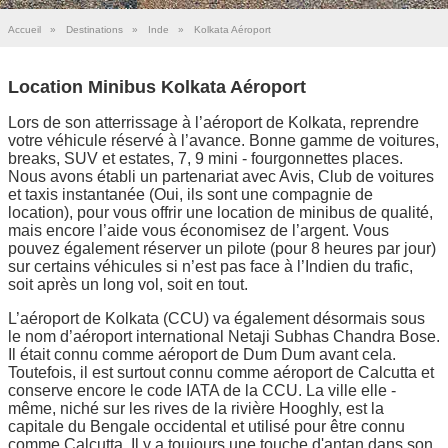
Accueil
»
Destinations
»
Inde
»
Kolkata Aéroport
Location Minibus Kolkata Aéroport
Lors de son atterrissage à l’aéroport de Kolkata, reprendre
votre véhicule réservé à l’avance. Bonne gamme de voitures,
breaks, SUV et estates, 7, 9 mini - fourgonnettes places.
Nous avons établi un partenariat avec Avis, Club de voitures
et taxis instantanée (Oui, ils sont une compagnie de
location), pour vous offrir une location de minibus de qualité,
mais encore l’aide vous économisez de l’argent. Vous
pouvez également réserver un pilote (pour 8 heures par jour)
sur certains véhicules si n’est pas face à l’Indien du trafic,
soit après un long vol, soit en tout.
L’aéroport de Kolkata (CCU) va également désormais sous
le nom d’aéroport international Netaji Subhas Chandra Bose.
Il était connu comme aéroport de Dum Dum avant cela.
Toutefois, il est surtout connu comme aéroport de Calcutta et
conserve encore le code IATA de la CCU. La ville elle -
même, niché sur les rives de la rivière Hooghly, est la
capitale du Bengale occidental et utilisé pour être connu
comme Calcutta. Il y a toujours une touche d'antan dans son