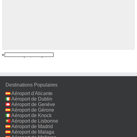
Kolkata
(11,5 km)
Destinations Populaires
Aéroport d'Alicante
Aéroport de Dublin
Aéroport de Genève
Aéroport de Gérone
Aéroport de Knock
Aéroport de Lisbonne
Aéroport de Madrid
Aéroport de Malaga