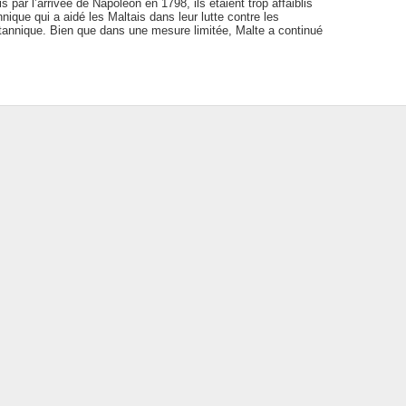
s par l’arrivée de Napoléon en 1798, ils étaient trop affaiblis
nique qui a aidé les Maltais dans leur lutte contre les
itannique. Bien que dans une mesure limitée, Malte a continué