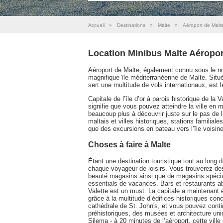
Accueil
»
Destinations
»
Malte
»
Aéroport de Malt
Location Minibus Malte Aéropor
Aéroport de Malte, également connu sous le nom
magnifique île méditerranéenne de Malte. Situé
sert une multitude de vols internationaux, est l
Capitale de l’île d’or à parois historique de la
signifie que vous pouvez atteindre la ville en 
beaucoup plus à découvrir juste sur le pas de l
maltais et villes historiques, stations familia
que des excursions en bateau vers l’île voisin
Choses à faire à Malte
Étant une destination touristique tout au long 
chaque voyageur de loisirs. Vous trouverez de
beauté magasins ainsi que de magasins spécial
essentials de vacances. Bars et restaurants abo
Valette est un must. La capitale a maintenan
grâce à la multitude d’édifices historiques con
cathédrale de St. John's, et vous pouvez conti
préhistoriques, des musées et architecture uniq
Silema - à 20 minutes de l’aéroport, cette ville 