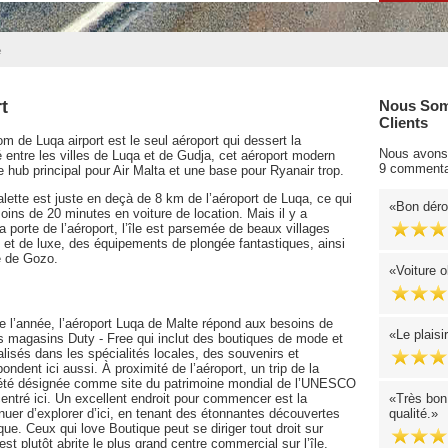
e
t
Nous Som
Clients
 de Luqa airport est le seul aéroport qui dessert la
Nous avons 
 entre les villes de Luqa et de Gudja, cet aéroport modern
9 commenta
e hub principal pour Air Malta et une base pour Ryanair trop.
 Valette est juste en deçà de 8 km de l’aéroport de Luqa, ce qui
Bon déro
moins de 20 minutes en voiture de location. Mais il y a
a porte de l’aéroport, l’île est parsemée de beaux villages
les et de luxe, des équipements de plongée fantastiques, ainsi
e de Gozo.
Voiture o
de l’année, l’aéroport Luqa de Malte répond aux besoins de
Le plais
s magasins Duty - Free qui inclut des boutiques de mode et
isés dans les spécialités locales, des souvenirs et
ndent ici aussi. À proximité de l’aéroport, un trip de la
t été désignée comme site du patrimoine mondial de l’UNESCO
centré ici. Un excellent endroit pour commencer est la
Très bon 
nuer d’explorer d’ici, en tenant des étonnantes découvertes
qualité.
ue. Ceux qui love Boutique peut se diriger tout droit sur
est plutôt abrite le plus grand centre commercial sur l’île.