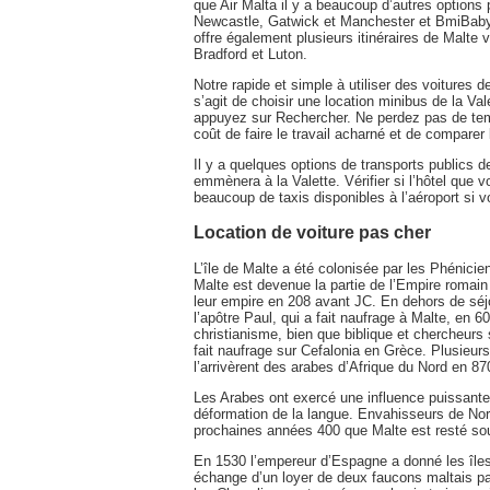
que Air Malta il y a beaucoup d’autres options 
Newcastle, Gatwick et Manchester et BmiBaby o
offre également plusieurs itinéraires de Malte
Bradford et Luton.
Notre rapide et simple à utiliser des voitures 
s’agit de choisir une location minibus de la V
appuyez sur Rechercher. Ne perdez pas de tem
coût de faire le travail acharné et de comparer
Il y a quelques options de transports publics 
emmènera à la Valette. Vérifier si l’hôtel que 
beaucoup de taxis disponibles à l’aéroport si 
Location de voiture pas cher
L’île de Malte a été colonisée par les Phénicien
Malte est devenue la partie de l’Empire romai
leur empire en 208 avant JC. En dehors de séjou
l’apôtre Paul, qui a fait naufrage à Malte, en 60
christianisme, bien que biblique et chercheurs
fait naufrage sur Cefalonia en Grèce. Plusieurs
l’arrivèrent des arabes d’Afrique du Nord en 87
Les Arabes ont exercé une influence puissante 
déformation de la langue. Envahisseurs de No
prochaines années 400 que Malte est resté sou
En 1530 l’empereur d’Espagne a donné les îles
échange d’un loyer de deux faucons maltais par