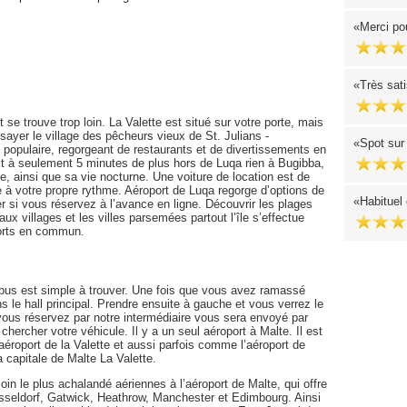
Merci pou
Très sati
t se trouve trop loin. La Valette est situé sur votre porte, mais
yer le village des pêcheurs vieux de St. Julians -
Spot sur
t populaire, regorgeant de restaurants et de divertissements en
Et à seulement 5 minutes de plus hors de Luqa rien à Bugibba,
e, ainsi que sa vie nocturne. Une voiture de location est de
te à votre propre rythme. Aéroport de Luqa regorge d’options de
Habituel 
r si vous réservez à l’avance en ligne. Découvrir les plages
ux villages et les villes parsemées partout l’île s’effectue
ports en commun.
ibus est simple à trouver. Une fois que vous avez ramassé
s le hall principal. Prendre ensuite à gauche et vous verrez le
 vous réservez par notre intermédiaire vous sera envoyé par
ù chercher votre véhicule. Il y a un seul aéroport à Malte. Il est
éroport de la Valette et aussi parfois comme l’aéroport de
a capitale de Malte La Valette.
n le plus achalandé aériennes à l’aéroport de Malte, qui offre
üsseldorf, Gatwick, Heathrow, Manchester et Edimbourg. Ainsi