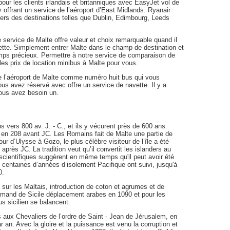
pour les clients irlandais et britanniques avec EasyJet vol de
ffrant un service de l’aéroport d’East Midlands. Ryanair
 vers des destinations telles que Dublin, Edimbourg, Leeds
de service de Malte offre valeur et choix remarquable quand il
alette. Simplement entrer Malte dans le champ de destination et
ps précieux. Permettre à notre service de comparaison de
 les prix de location minibus à Malte pour vous.
de l’aéroport de Malte comme numéro huit bus qui vous
vous avez réservé avec offre un service de navette. Il y a
vous avez besoin un.
s vers 800 av. J. - C., et ils y vécurent près de 600 ans.
n en 208 avant JC. Les Romains fait de Malte une partie de
r d’Ulysse à Gozo, le plus célèbre visiteur de l’île a été
 après JC. La tradition veut qu’il convertit les islanders au
 scientifiques suggèrent en même temps qu'il peut avoir été
 centaines d’années d’isolement Pacifique ont suivi, jusqu'à
0.
sur les Maltais, introduction de coton et agrumes et de
rmand de Sicile déplacement arabes en 1090 et pour les
s sicilien se balancent.
 aux Chevaliers de l’ordre de Saint - Jean de Jérusalem, en
 an. Avec la gloire et la puissance est venu la corruption et