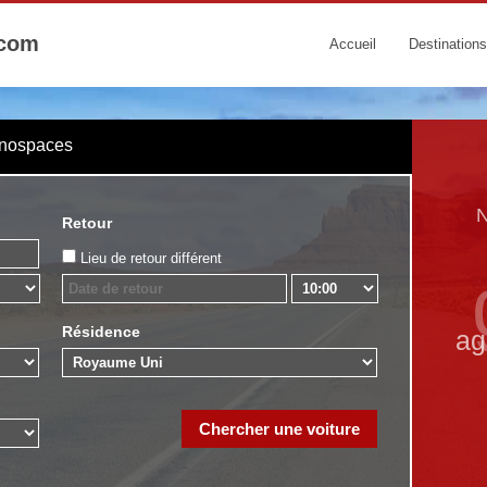
.com
Accueil
Destinations
onospaces
N
Retour
Lieu de retour différent
Résidence
ag