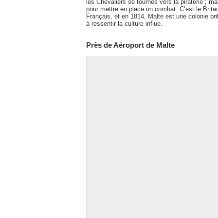
les Chevaliers se tournés vers la piraterie ; mai
pour mettre en place un combat. C’est le Britan
Français, et en 1814, Malte est une colonie br
à ressentir la culture influe.
Près de Aéroport de Malte