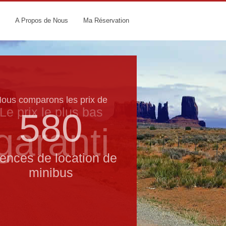
A Propos de Nous
Ma Réservation
ous comparons les prix de
Le prix le​ plus bas
580
garanti
ences de location de
minibus