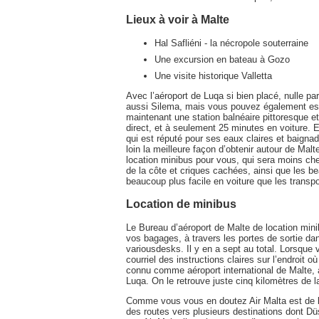
Lieux à voir à Malte
Hal Safliéni - la nécropole souterraine
Une excursion en bateau à Gozo
Une visite historique Valletta
Avec l’aéroport de Luqa si bien placé, nulle par
aussi Silema, mais vous pouvez également essa
maintenant une station balnéaire pittoresque e
direct, et à seulement 25 minutes en voiture. 
qui est réputé pour ses eaux claires et baignad
loin la meilleure façon d’obtenir autour de Mal
location minibus pour vous, qui sera moins che
de la côte et criques cachées, ainsi que les bea
beaucoup plus facile en voiture que les trans
Location de minibus
Le Bureau d’aéroport de Malte de location min
vos bagages, à travers les portes de sortie dan
variousdesks. Il y en a sept au total. Lorsque
courriel des instructions claires sur l’endroit o
connu comme aéroport international de Malte, a
Luqa. On le retrouve juste cinq kilomètres de l
Comme vous vous en doutez Air Malta est de loi
des routes vers plusieurs destinations dont D