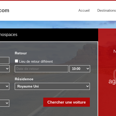
.com
Accueil
Destinations
onospaces
N
Retour
Lieu de retour différent
Résidence
ag