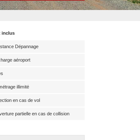
 inclus
istance Dépannage
harge aéroport
es
métrage illimité
ection en cas de vol
erture partielle en cas de collision