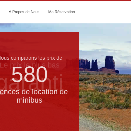
A Propos de Nous
Ma Réservation
ous comparons les prix de
Le prix le​ plus bas
580
garanti
ences de location de
minibus