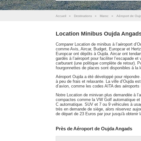
Accueil
»
Destinations
»
Maroc
»
Aéroport de Ouj
Location Minibus Oujda Angads
Comparer Location de minibus à l’aéroport d’
comme Avis, Aircar, Budget, Europcar et Hertz. S
Europcar ont dépôts à Oujda. Aircar ont tendan
gardés à l’aéroport pour faciliter l’escapade et 
carburant (une politique complète de retour). P
fourgonnettes de places sont disponibles à la l
Aéroport Oujda a été développé pour répondre 
à peu de frais et relaxante. La ville d’Oujda est
d’avion, comme les codes AITA des aéroports u
Notre Location de minivan plus demandée à l’a
compactes comme la VW Golf automatique et fia
C automatique. SUV et 7 ou 9 véhicules à usa
très en demande de siège, alors réservez aujou
de départ de 23 Euros par jour jusqu'à obtenir l
Près de Aéroport de Oujda Angads