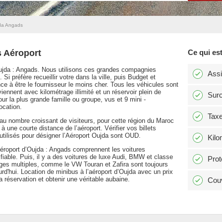
da Angads
 Aéroport
Ce qui est
Oujda : Angads. Nous utilisons ces grandes compagnies
Ass
i préfère recueillir votre dans la ville, puis Budget et
ce à être le fournisseur le moins cher. Tous les véhicules sont
viennent avec kilométrage illimité et un réservoir plein de
Surc
our la plus grande famille ou groupe, vus et 9 mini -
ocation.
Tax
au nombre croissant de visiteurs, pour cette région du Maroc
 à une courte distance de l’aéroport. Vérifier vos billets
tilisés pour désigner l’Aéroport Oujda sont OUD.
Kilo
éroport d’Oujda : Angads comprennent les voitures
ble. Puis, il y a des voitures de luxe Audi, BMW et classe
Prot
ges multiples, comme le VW Touran et Zafira sont toujours
rd'hui. Location de minibus à l’aéroport d’Oujda avec un prix
a réservation et obtenir une véritable aubaine.
Couv