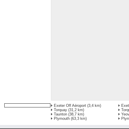
Exeter Off Aéroport
(3,4 km)
Exet
Torquay
(31,2 km)
Torq
Taunton
(38,7 km)
Yeov
Plymouth
(63,3 km)
Plym