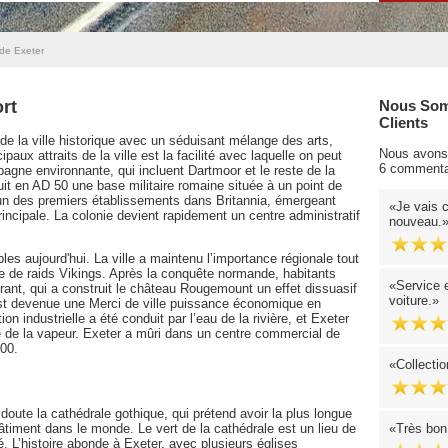
de Exeter
rt
Nous Som
Clients
de la ville historique avec un séduisant mélange des arts,
Nous avons 
cipaux attraits de la ville est la facilité avec laquelle on peut
6 commenta
agne environnante, qui incluent Dartmoor et le reste de la
it en AD 50 une base militaire romaine située à un point de
t un des premiers établissements dans Britannia, émergeant
Je vais c
incipale. La colonie devient rapidement un centre administratif
nouveau.
les aujourd'hui. La ville a maintenu l’importance régionale tout
ble de raids Vikings. Après la conquête normande, habitants
Service 
rant, qui a construit le château Rougemount un effet dissuasif
voiture.
 est devenue une Merci de ville puissance économique en
tion industrielle a été conduit par l’eau de la rivière, et Exeter
ge de la vapeur. Exeter a mûri dans un centre commercial de
000.
Collectio
doute la cathédrale gothique, qui prétend avoir la plus longue
bâtiment dans le monde. Le vert de la cathédrale est un lieu de
Très bon 
été. L’histoire abonde à Exeter, avec plusieurs églises