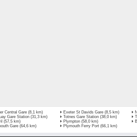
er Central Gare
(8,1 km)
Exeter St Davids Gare
(8,5 km)
N
uay Gare Station
(31,3 km)
Totnes Gare Station
(38,0 km)
T
il
(57,5 km)
Plympton
(58,0 km)
B
outh Gare
(64,6 km)
Plymouth Ferry Port
(66,1 km)