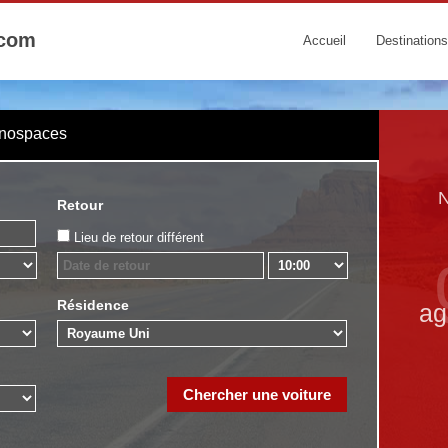
.com
Accueil
Destinations
onospaces
N
Retour
Lieu de retour différent
Résidence
ag