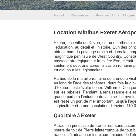
Accueil
»
Destinations
»
Royaume Uni
»
Aéroport 
Location Minibus Exeter Aéropo
Exeter, une ville du Devon, est une cathédrale 
l’éducation, au détail et l’histoire. L’un des prin
obtenir hors du paysage urbain et dans la camp
magnifique péninsule de West Country. Constru
passage stratégique sur la rivière Exe, c’étai
seulement sept ans après l’invasion romaine pr
crucial pour les légionnaires.
Parties de la muraille romaine sont encore visib
au long de l’âge des ténèbres, deux fois la ci
d’Exeter s’est révolté contre William le Conqué
sur les rebelles. Pendant la renaissance elle
grande partie à l’industrie de la laine. La révolu
est resté un port de mer important jusqu'à l’â
l’agriculture et a une population d’environ 110 
Quoi faire à Exeter
Attraction principale de Exeter est sans aucun 
poutre de toit de Pierre ininterrompue de tout 
tranquillité, idéal pour les pique - niques de l’