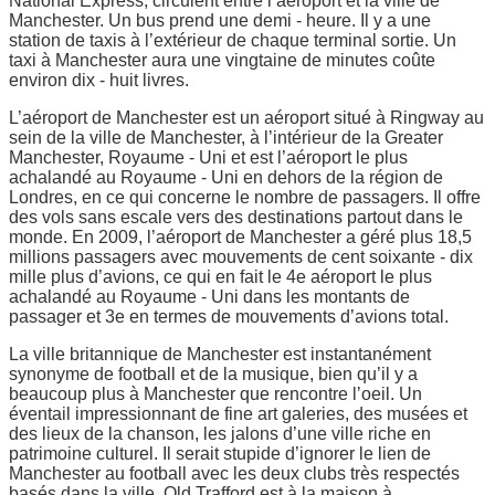
National Express, circulent entre l’aéroport et la ville de
Manchester. Un bus prend une demi - heure. Il y a une
station de taxis à l’extérieur de chaque terminal sortie. Un
taxi à Manchester aura une vingtaine de minutes coûte
environ dix - huit livres.
L’aéroport de Manchester est un aéroport situé à Ringway au
sein de la ville de Manchester, à l’intérieur de la Greater
Manchester, Royaume - Uni et est l’aéroport le plus
achalandé au Royaume - Uni en dehors de la région de
Londres, en ce qui concerne le nombre de passagers. Il offre
des vols sans escale vers des destinations partout dans le
monde. En 2009, l’aéroport de Manchester a géré plus 18,5
millions passagers avec mouvements de cent soixante - dix
mille plus d’avions, ce qui en fait le 4e aéroport le plus
achalandé au Royaume - Uni dans les montants de
passager et 3e en termes de mouvements d’avions total.
La ville britannique de Manchester est instantanément
synonyme de football et de la musique, bien qu’il y a
beaucoup plus à Manchester que rencontre l’oeil. Un
éventail impressionnant de fine art galeries, des musées et
des lieux de la chanson, les jalons d’une ville riche en
patrimoine culturel. Il serait stupide d’ignorer le lien de
Manchester au football avec les deux clubs très respectés
basés dans la ville. Old Trafford est à la maison à