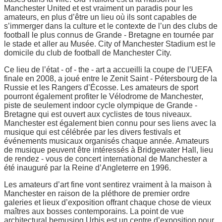
Manchester United et est vraiment un paradis pour les
amateurs, en plus d’être un lieu où ils sont capables de
s’immerger dans la culture et le contexte de l’un des clubs de
football le plus connus de Grande - Bretagne en tournée par
le stade et aller au Musée. City of Manchester Stadium est le
domicile du club de football de Manchester City.
Ce lieu de l’état - of - the - art a accueilli la coupe de l’UEFA
finale en 2008, a joué entre le Zenit Saint - Pétersbourg de la
Russie et les Rangers d’Écosse. Les amateurs de sport
pourront également profiter le Vélodrome de Manchester,
piste de seulement indoor cycle olympique de Grande -
Bretagne qui est ouvert aux cyclistes de tous niveaux.
Manchester est également bien connu pour ses liens avec la
musique qui est célébrée par les divers festivals et
événements musicaux organisés chaque année. Amateurs
de musique peuvent être intéressés à Bridgewater Hall, lieu
de rendez - vous de concert international de Manchester a
été inauguré par la Reine d’Angleterre en 1996.
Les amateurs d’art fine vont sentirez vraiment à la maison à
Manchester en raison de la pléthore de premier ordre
galeries et lieux d’exposition offrant chaque chose de vieux
maîtres aux bosses contemporains. La point de vue
architectural bemusing Urbis est un centre d’exposition pour