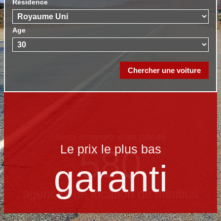
Résidence
Age
Le prix le​ plus bas
garanti