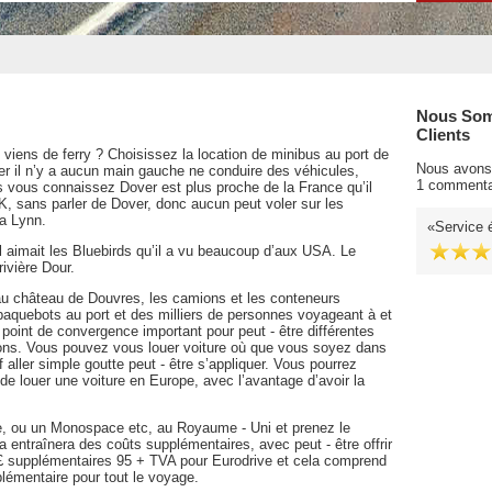
Nous Som
Clients
viens de ferry ? Choisissez la location de minibus au port de
Nous avons 
er il n’y a aucun main gauche ne conduire des véhicules,
1 commenta
s vous connaissez Dover est plus proche de la France qu’il
UK, sans parler de Dover, donc aucun peut voler sur les
a Lynn.
Service é
il aimait les Bluebirds qu’il a vu beaucoup d’aux USA. Le
rivière Dour.
 au château de Douvres, les camions et les conteneurs
paquebots au port et des milliers de personnes voyageant à et
point de convergence important pour peut - être différentes
ons. Vous pouvez vous louer voiture où que vous soyez dans
 aller simple goutte peut - être s’appliquer. Vous pourrez
 de louer une voiture en Europe, avec l’avantage d’avoir la
e, ou un Monospace etc, au Royaume - Uni et prenez le
la entraînera des coûts supplémentaires, avec peut - être offrir
yer £ supplémentaires 95 + TVA pour Eurodrive et cela comprend
lémentaire pour tout le voyage.