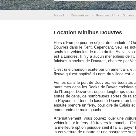
Accueil
»
Destinations
»
Royaume Uni
»
Douvres
Location Minibus Douvres
Hors d’Europe pour un séjour de conduite ? Ou 
Douvres dans le Kent. Cependant, veuillez not
seuls les véhicules de main droite. Avez - vou
est à Londres. Il n’y a aucun merlebleus de l’
falaises blanches de Douvres, chantée par Ver
C’est une chanson écrite par un américain, et 
fleuve qui est baptisé du nom du village est la 
Ferries dans le port de Douvres, les touristes
maritimes dans les Docks de Dover, croisière 
de l’Europe. Dover est depuis longtemps qu'un 
sortes de gens, de nombreuses sortes de rais
le Royaume - Uni et la laisse à Douvres un tarif
ensuite prendre un ferry, pour dire de Calais et
commande de main gauche.
Alternativement, vous pouvez louer une voitur
véhicule sur le ferry d’à travers la manche. Ce
la meilleure option puisque seul il fallait pa
la couverture de rupture et une assurance supp