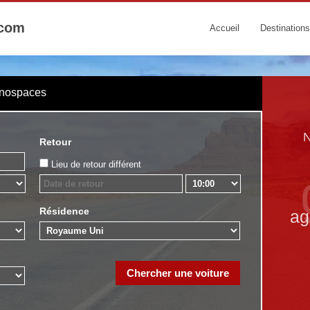
.com
Accueil
Destinations
onospaces
N
Retour
Lieu de retour différent
Résidence
ag