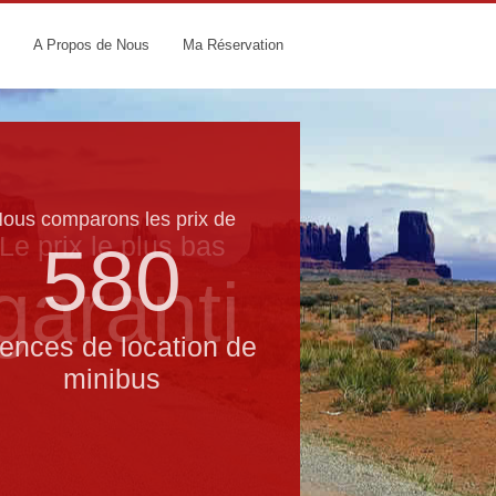
A Propos de Nous
Ma Réservation
ous comparons les prix de
Le prix le​ plus bas
580
garanti
ences de location de
minibus