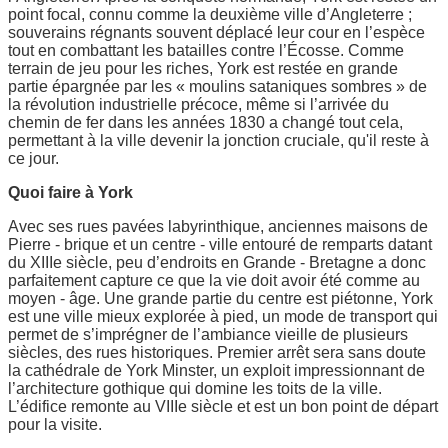
point focal, connu comme la deuxième ville d’Angleterre ;
souverains régnants souvent déplacé leur cour en l’espèce
tout en combattant les batailles contre l’Écosse. Comme
terrain de jeu pour les riches, York est restée en grande
partie épargnée par les « moulins sataniques sombres » de
la révolution industrielle précoce, même si l’arrivée du
chemin de fer dans les années 1830 a changé tout cela,
permettant à la ville devenir la jonction cruciale, qu'il reste à
ce jour.
Quoi faire à York
Avec ses rues pavées labyrinthique, anciennes maisons de
Pierre - brique et un centre - ville entouré de remparts datant
du XIIIe siècle, peu d’endroits en Grande - Bretagne a donc
parfaitement capture ce que la vie doit avoir été comme au
moyen - âge. Une grande partie du centre est piétonne, York
est une ville mieux explorée à pied, un mode de transport qui
permet de s’imprégner de l’ambiance vieille de plusieurs
siècles, des rues historiques. Premier arrêt sera sans doute
la cathédrale de York Minster, un exploit impressionnant de
l’architecture gothique qui domine les toits de la ville.
L’édifice remonte au VIIIe siècle et est un bon point de départ
pour la visite.