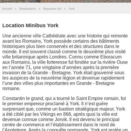
Accueil
»
Destinations
»
Royaume Uni
»
York
Location Minibus York
Une ancienne ville Cathédrale avec une histoire qui remonte
avant les Romains, York possède certains des bâtiments
historiques plus bien conservés et des structures dans le
monde. Il est souvent classé comme le deuxième plus visité
ville britannique après Londres. Connu comme Eboracum
aux Romains, la ville forteresse fut fondée sur la rivière Ouse
en l’année 71, une vingtaine d’années après la première
invasion de la Grande - Bretagne. York était gouverné sous
les auspices de la neuvième légion et devenue rapidement
l’une des villes plus importantes en Grande - Bretagne
romaine.
Constantin le grand, qui a tourné le Saint Empire romain, fut
le premier empereur proclamé à York. Il n’est guère
surprenant que, comme un bastion stratégique majeur, York
a été ciblé par les Vikings en 866, après quoi la ville est
devenue connue comme Jorvik. Il est devenu le principal
centre de commerce et l’établissement dans le nord de
l’Angleterre. Après la conquête normande, York est restée un