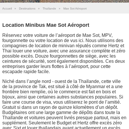
Accueil
»
Destinations
»
Thaïlande
»
Mae Sot Aéroport
Location Minibus Mae Sot Aéroport
Réservez votre voiture de l’aéroport de Mae Sot, MPV,
fourgonnette ou votre location de vus ici. Nous utilisons des
compagnies de location de minivan réputés comme Hertz et
Thai louer une voiture, avec une assurance complète et zéro
possible excès. Douze fourgonnettes de siège, avec les
ceintures de sécurité, sont également disponibles. Ces deux
entreprises garder leurs flottes à l’aéroport, pour cette
escapade rapide facile.
Niché dans l’angle nord - ouest de la Thaïlande, cette ville
de la province de Tak, est situé à côté de Myanmar et a une
frontière bien remplie, où le commerce est fait en bois et
bijoux, ainsi que certaines autres substances populaires. Si
faire une course de visa, vous utiliserez le pont de l’amitié.
Gratuit si dans un rayon de quinze kilomètres d’un dépôt.
Budgétaires ont une large gamme de dépôts dans toute la
Thaïlande et voitures peuvent livrés presque partout, mais en
supplément. Seulement le Budget et Hertz offre excès zéro
avec Sixt et louer thaïlandais ayant actuellement un excès,