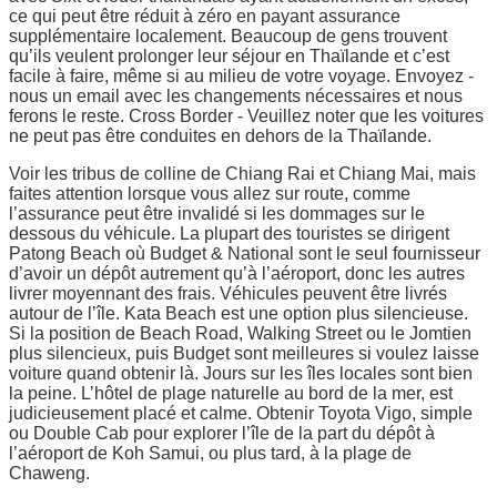
ce qui peut être réduit à zéro en payant assurance
supplémentaire localement. Beaucoup de gens trouvent
qu’ils veulent prolonger leur séjour en Thaïlande et c’est
facile à faire, même si au milieu de votre voyage. Envoyez -
nous un email avec les changements nécessaires et nous
ferons le reste. Cross Border - Veuillez noter que les voitures
ne peut pas être conduites en dehors de la Thaïlande.
Voir les tribus de colline de Chiang Rai et Chiang Mai, mais
faites attention lorsque vous allez sur route, comme
l’assurance peut être invalidé si les dommages sur le
dessous du véhicule. La plupart des touristes se dirigent
Patong Beach où Budget & National sont le seul fournisseur
d’avoir un dépôt autrement qu’à l’aéroport, donc les autres
livrer moyennant des frais. Véhicules peuvent être livrés
autour de l’île. Kata Beach est une option plus silencieuse.
Si la position de Beach Road, Walking Street ou le Jomtien
plus silencieux, puis Budget sont meilleures si voulez laisse
voiture quand obtenir là. Jours sur les îles locales sont bien
la peine. L’hôtel de plage naturelle au bord de la mer, est
judicieusement placé et calme. Obtenir Toyota Vigo, simple
ou Double Cab pour explorer l’île de la part du dépôt à
l’aéroport de Koh Samui, ou plus tard, à la plage de
Chaweng.