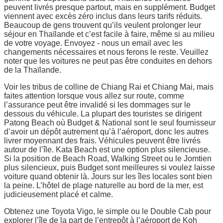
peuvent livrés presque partout, mais en supplément. Budget
viennent avec excès zéro inclus dans leurs tarifs réduits.
Beaucoup de gens trouvent qu’ils veulent prolonger leur
séjour en Thaïlande et c’est facile à faire, même si au milieu
de votre voyage. Envoyez - nous un email avec les
changements nécessaires et nous ferons le reste. Veuillez
noter que les voitures ne peut pas être conduites en dehors
de la Thaïlande.
Voir les tribus de colline de Chiang Rai et Chiang Mai, mais
faites attention lorsque vous allez sur route, comme
l’assurance peut être invalidé si les dommages sur le
dessous du véhicule. La plupart des touristes se dirigent
Patong Beach où Budget & National sont le seul fournisseur
d’avoir un dépôt autrement qu’à l’aéroport, donc les autres
livrer moyennant des frais. Véhicules peuvent être livrés
autour de l’île. Kata Beach est une option plus silencieuse.
Si la position de Beach Road, Walking Street ou le Jomtien
plus silencieux, puis Budget sont meilleures si voulez laisse
voiture quand obtenir là. Jours sur les îles locales sont bien
la peine. L’hôtel de plage naturelle au bord de la mer, est
judicieusement placé et calme.
Obtenez une Toyota Vigo, le simple ou le Double Cab pour
explorer l’île de la part de l’entrepôt à l’aéroport de Koh