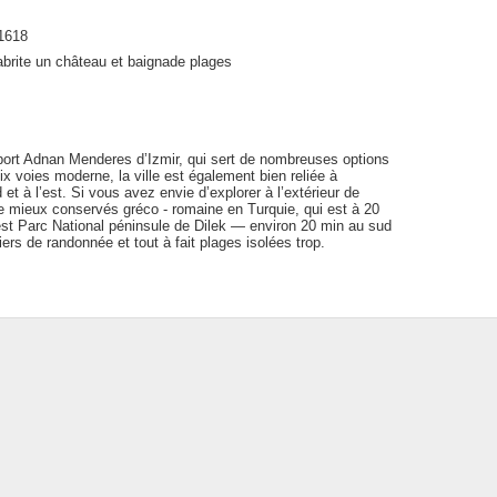
 1618
abrite un château et baignade plages
oport Adnan Menderes d’Izmir, qui sert de nombreuses options
ix voies moderne, la ville est également bien reliée à
 et à l’est. Si vous avez envie d’explorer à l’extérieur de
e mieux conservés gréco - romaine en Turquie, qui est à 20
est Parc National péninsule de Dilek — environ 20 min au sud
ers de randonnée et tout à fait plages isolées trop.