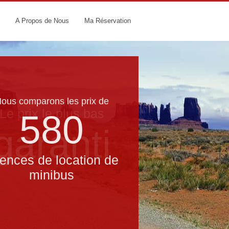
A Propos de Nous
Ma Réservation
ous comparons les prix de
Le prix le​ plus bas
580
garanti
ences de location de
minibus