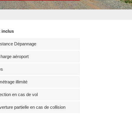
 inclus
istance Dépannage
harge aéroport
es
métrage illimité
ection en cas de vol
erture partielle en cas de collision