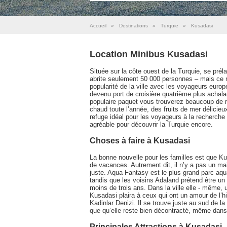
Accueil
»
Destinations
»
Turquie
»
Kusadasi
Location Minibus Kusadasi
Située sur la côte ouest de la Turquie, se prél
abrite seulement 50 000 personnes – mais ce 
popularité de la ville avec les voyageurs eur
devenu port de croisière quatrième plus achal
populaire paquet vous trouverez beaucoup de re
chaud toute l’année, des fruits de mer délicieu
refuge idéal pour les voyageurs à la recherche
agréable pour découvrir la Turquie encore.
Choses à faire à Kusadasi
La bonne nouvelle pour les familles est que Ku
de vacances. Autrement dit, il n’y a pas un m
juste. Aqua Fantasy est le plus grand parc aq
tandis que les voisins Adaland prétend être un 
moins de trois ans. Dans la ville elle - même,
Kusadasi plaira à ceux qui ont un amour de l’his
Kadinlar Denizi. Il se trouve juste au sud de la
que qu’elle reste bien décontracté, même dans l
Principales Attractions à Kusadasi