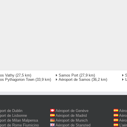
os Vathy
(27,5 km)
Samos Port
(27,9 km)
s Pythagorion Town
(33,9 km)
Aéroport de Samos
(36,2 km)
I
port de Dublin
Aéroport de Genève
Aéro
port de Lisbonne
Aéroport de Madrid
Aéro
port de Milan Malpensa
Aéroport de Munich
Aéro
port de Rome Fiumicino
Aéroport de Stansted
L'aé