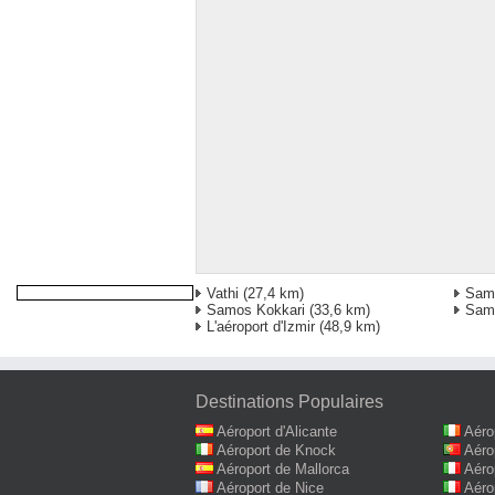
Vathi
(27,4 km)
Sam
Samos Kokkari
(33,6 km)
Samo
L'aéroport d'Izmir
(48,9 km)
Destinations Populaires
Aéroport d'Alicante
Aéro
Aéroport de Knock
Aéro
Aéroport de Mallorca
Aéro
Aéroport de Nice
Aéro