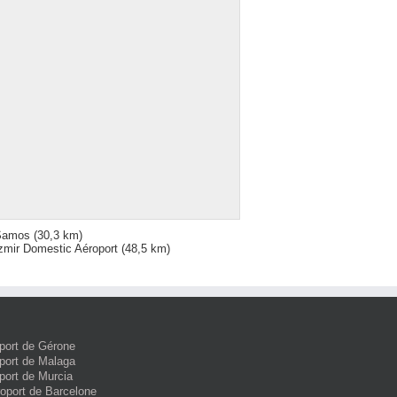
Samos
(30,3 km)
zmir Domestic Aéroport
(48,5 km)
port de Gérone
port de Malaga
port de Murcia
roport de Barcelone