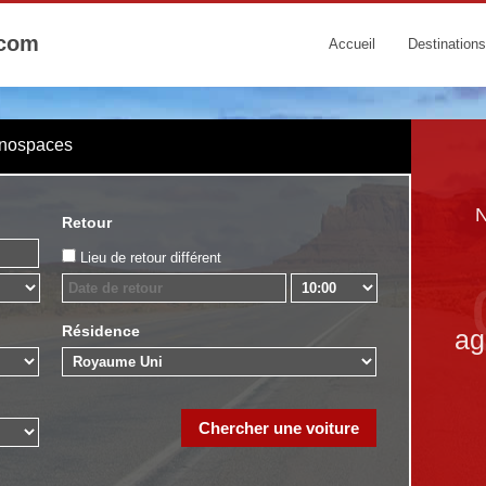
.com
Accueil
Destinations
onospaces
N
Retour
Lieu de retour différent
Résidence
ag