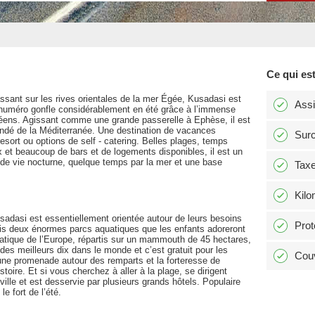
Ce qui est
assant sur les rives orientales de la mer Égée, Kusadasi est
Ass
numéro gonfle considérablement en été grâce à l’immense
opéens. Agissant comme une grande passerelle à Ephèse, il est
andé de la Méditerranée. Une destination de vacances
Surc
sort ou options de self - catering. Belles plages, temps
x et beaucoup de bars et de logements disponibles, il est un
 de vie nocturne, quelque temps par la mer et une base
Tax
Kilo
sadasi est essentiellement orientée autour de leurs besoins
Prot
ais deux énormes parcs aquatiques que les enfants adoreront
uatique de l’Europe, répartis sur un mammouth de 45 hectares,
des meilleurs dix dans le monde et c’est gratuit pour les
Couv
 une promenade autour des remparts et la forteresse de
toire. Et si vous cherchez à aller à la plage, se dirigent
 ville et est desservie par plusieurs grands hôtels. Populaire
e fort de l’été.