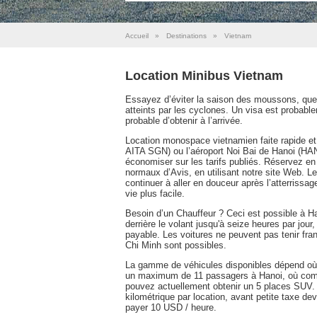
Accueil
»
Destinations
»
Vietnam
Location Minibus Vietnam
Essayez d’éviter la saison des moussons, que p
atteints par les cyclones. Un visa est probabl
probable d’obtenir à l’arrivée.
Location monospace vietnamien faite rapide et 
AITA SGN) ou l’aéroport Noi Bai de Hanoi (HAN
économiser sur les tarifs publiés. Réservez en
normaux d’Avis, en utilisant notre site Web. L
continuer à aller en douceur après l’atterrissage,
vie plus facile.
Besoin d’un Chauffeur ? Ceci est possible à Ha
derrière le volant jusqu'à seize heures par jour
payable. Les voitures ne peuvent pas tenir fr
Chi Minh sont possibles.
La gamme de véhicules disponibles dépend où re
un maximum de 11 passagers à Hanoi, où comm
pouvez actuellement obtenir un 5 places SUV.
kilométrique par location, avant petite taxe de
payer 10 USD / heure.