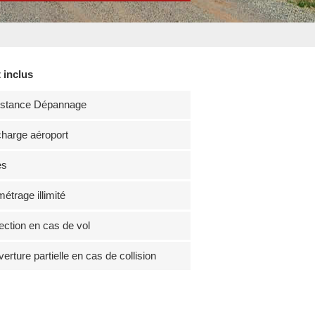
 inclus
istance Dépannage
harge aéroport
es
métrage illimité
ection en cas de vol
erture partielle en cas de collision