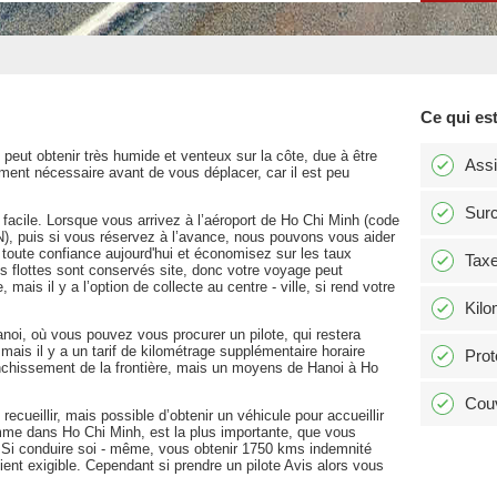
Ce qui est
eut obtenir très humide et venteux sur la côte, due à être
Ass
ement nécessaire avant de vous déplacer, car il est peu
Surc
facile. Lorsque vous arrivez à l’aéroport de Ho Chi Minh (code
), puis si vous réservez à l’avance, nous pouvons vous aider
 toute confiance aujourd'hui et économisez sur les taux
Tax
es flottes sont conservés site, donc votre voyage peut
 mais il y a l’option de collecte au centre - ville, si rend votre
Kilo
noi, où vous pouvez vous procurer un pilote, qui restera
, mais il y a un tarif de kilométrage supplémentaire horaire
Prot
anchissement de la frontière, mais un moyens de Hanoi à Ho
Couv
cueillir, mais possible d’obtenir un véhicule pour accueillir
e dans Ho Chi Minh, est la plus importante, que vous
 Si conduire soi - même, vous obtenir 1750 kms indemnité
vient exigible. Cependant si prendre un pilote Avis alors vous