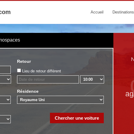
.com
Accueil
Destinations
onospaces
N
Retour
Lieu de retour différent
Résidence
ag