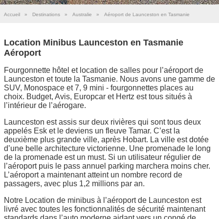
Accueil
»
Destinations
»
Australie
»
Aéroport de Launceston en Tasmanie
Location Minibus Launceston en Tasmanie
Aéroport
Fourgonnette hôtel et location de salles pour l’aéroport de
Launceston et toute la Tasmanie. Nous avons une gamme de
SUV, Monospace et 7, 9 mini - fourgonnettes places au
choix. Budget, Avis, Europcar et Hertz est tous situés à
l’intérieur de l’aérogare.
Launceston est assis sur deux rivières qui sont tous deux
appelés Esk et le deviens un fleuve Tamar. C’est la
deuxième plus grande ville, après Hobart. La ville est dotée
d’une belle architecture victorienne. Une promenade le long
de la promenade est un must. Si un utilisateur régulier de
l’aéroport puis le pass annuel parking marchera moins cher.
L’aéroport a maintenant atteint un nombre record de
passagers, avec plus 1,2 millions par an.
Notre Location de minibus à l’aéroport de Launceston est
livré avec toutes les fonctionnalités de sécurité maintenant
standards dans l’auto moderne aidant vers un congé de