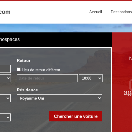
.com
Accueil
Destinations
onospaces
N
Retour
Lieu de retour différent
Résidence
ag