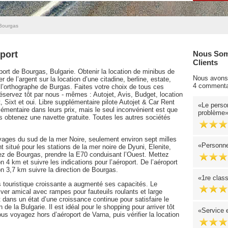
 Bourgas
port
Nous Som
Clients
ort de Bourgas, Bulgarie. Obtenir la location de minibus de
Nous avons 
de l’argent sur la location d’une citadine, berline, estate,
4 commenta
orthographe de Burgas. Faites votre choix de tous ces
 réservez tôt par nous - mêmes : Autojet, Avis, Budget, location
t, Sixt et oui. Libre supplémentaire pilote Autojet & Car Rent
Le person
lémentaire dans leurs prix, mais le seul inconvénient est que
problème
us obtenez une navette gratuite. Toutes les autres sociétés
ivages du sud de la mer Noire, seulement environ sept milles
Personne
 situé pour les stations de la mer noire de Dyuni, Elenite,
z de Bourgas, prendre la E70 conduisant l’Ouest. Mettez
on 4 km et suivre les indications pour l’aéroport. De l’aéroport
on 3,7 km suivre la direction de Bourgas.
1re clas
 touristique croissante a augmenté ses capacités. Le
ver amical avec rampes pour fauteuils roulants et large
t dans un état d’une croissance continue pour satisfaire le
de la Bulgarie. Il est idéal pour le shopping pour arriver tôt
Service e
us voyagez hors d’aéroport de Varna, puis vérifier la location