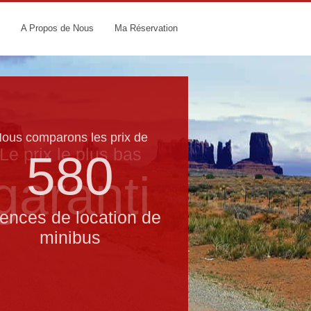
A Propos de Nous
Ma Réservation
ous comparons les prix de
Le prix le​ plus bas
580
garanti
ences de location de
minibus