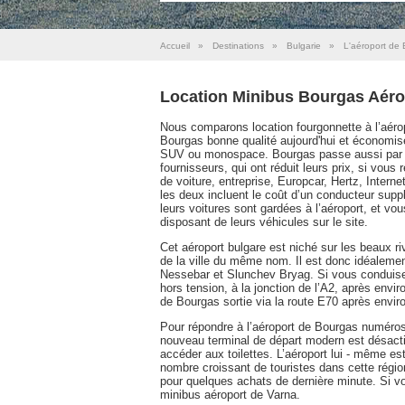
Accueil
»
Destinations
»
Bulgarie
»
L'aéroport de
Location Minibus Bourgas Aéro
Nous comparons location fourgonnette à l’aérop
Bourgas bonne qualité aujourd'hui et économiser 
SUV ou monospace. Bourgas passe aussi par l’
fournisseurs, qui ont réduit leurs prix, si vous
de voiture, entreprise, Europcar, Hertz, Interne
les deux incluent le coût d’un conducteur supp
leurs voitures sont gardées à l’aéroport, et vo
disposant de leurs véhicules sur le site.
Cet aéroport bulgare est niché sur les beaux r
de la ville du même nom. Il est donc idéalement
Nessebar et Slunchev Bryag. Si vous conduise
hors tension, à la jonction de l’A2, après envir
de Bourgas sortie via la route E70 après envir
Pour répondre à l’aéroport de Bourgas numéros
nouveau terminal de départ modern est désacti
accéder aux toilettes. L’aéroport lui - même es
nombre croissant de touristes dans cette région 
pour quelques achats de dernière minute. Si vo
minibus aéroport de Varna.