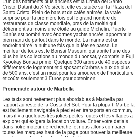
L’un des bâtiments plus anciens est la Ermita del Santo
Cristo. Datant du XIVe siècle, elle est située sur la Plaza del
Santo Cristo. Plein de bars et de cafés animés, la vraie
surprise pour la première fois est le grand nombre de
restaurants de classe mondiale, près de la moitié qui
détiennent au moins une étoile au guide Michelin. Puerto
Banús est bombé avec énormes yachts ancrés, apportant le
bien nanti de partout dans le monde. La marina est un
endroit animé la nuit une fois que la fête se passe. Le
meilleur de tous est le Bonsai Museum, qui abrite l’une des
plus belles collections au monde du bonsaï, y compris le Fuji
Kyookay Bonsai primé. Quelque 300 arbres de 40 espèces
différentes de logement et disposant d’arbres vieux de plus
de 500 ans, c’est un must pour les amoureux de l’horticulture
et coûte seulement 3 Euros pour obtenir en.
Promenade autour de Marbella
Les taxis sont nettement plus abordables à Marbella par
rapport au reste de la Costa del Sol. Pour la plupart, Marbella
est facilement navigable à pied et en transports en commun,
mais il y a quelques très jolies petites routes et les villages à
explorer qui exigera la location voiture. Entrer votre detials
dans notre moteur de recherche, et nous allons comparer
toutes les marques haut de la page pour trouver la meilleure