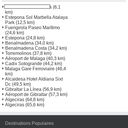
Marbella Puerto Banus
(6,1
km)
Estepona Sol Marbella Atalaya
Park
(12,5 km)
Fuengirola Paseo Marítimo
(24,6 km)
Estepona
(24,8 km)
Benalmadena
(34,0 km)
Benalmadena Costa
(34,2 km)
Torremolinos
(37,8 km)
Aéroport de Malaga
(40,3 km)
Cadix Sotogrande
(44,2 km)
Malaga Gare Ferroviaire
(46,4
km)
Alcaidesa Hotel Aldiana Sixt
Dc
(49,5 km)
Gibraltar La Línea
(56,9 km)
Aéroport de Gibraltar
(57,3 km)
Algeciras
(64,8 km)
Algeciras
(65,6 km)
Destinations Populaires