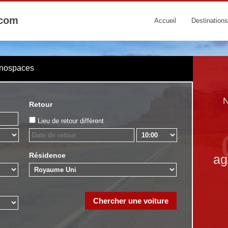
.com
Accueil
Destinations
onospaces
N
Retour
Lieu de retour différent
Résidence
ag