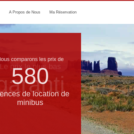
A Propos de Nous
Ma Réservation
ous comparons les prix de
Le prix le​ plus bas
580
garanti
ences de location de
minibus