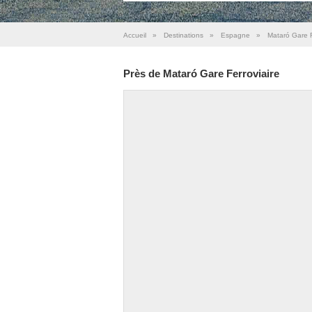
Accueil
»
Destinations
»
Espagne
»
Mataró Gare F
Près de Mataró Gare Ferroviaire