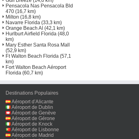
Gulf Breeze
(14,6 km)
Pensacola Nas Pensacola Bld
470
(16,7 km)
Milton
(16,8 km)
Navarre Florida
(33,3 km)
Orange Beach Al
(42,1 km)
Hurlburt Airfield Florida
(48,0
km)
Mary Esther Santa Rosa Mall
(52,9 km)
Ft Walton Beach Florida
(57,1
km)
Fort Walton Beach Aéroport
Florida
(60,7 km)
Destinations Populaires
Aéroport d'Alicante
Aéroport de Dublin
Aéroport de Genève
Aéroport de Gérone
Aéroport de Knock
Aéroport de Lisbonne
Aéroport de Madrid