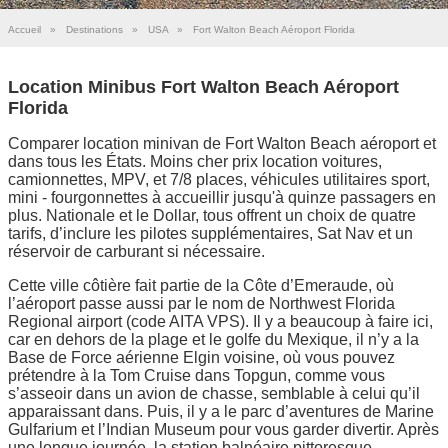
Accueil
»
Destinations
»
USA
»
Fort Walton Beach Aéroport Florida
Location Minibus Fort Walton Beach Aéroport
Florida
Comparer location minivan de Fort Walton Beach aéroport et
dans tous les États. Moins cher prix location voitures,
camionnettes, MPV, et 7/8 places, véhicules utilitaires sport,
mini - fourgonnettes à accueillir jusqu'à quinze passagers en
plus. Nationale et le Dollar, tous offrent un choix de quatre
tarifs, d’inclure les pilotes supplémentaires, Sat Nav et un
réservoir de carburant si nécessaire.
Cette ville côtière fait partie de la Côte d’Emeraude, où
l’aéroport passe aussi par le nom de Northwest Florida
Regional airport (code AITA VPS). Il y a beaucoup à faire ici,
car en dehors de la plage et le golfe du Mexique, il n’y a la
Base de Force aérienne Elgin voisine, où vous pouvez
prétendre à la Tom Cruise dans Topgun, comme vous
s’asseoir dans un avion de chasse, semblable à celui qu’il
apparaissant dans. Puis, il y a le parc d’aventures de Marine
Gulfarium et l’Indian Museum pour vous garder divertir. Après
une longue journée, la station balnéaire pittoresque,