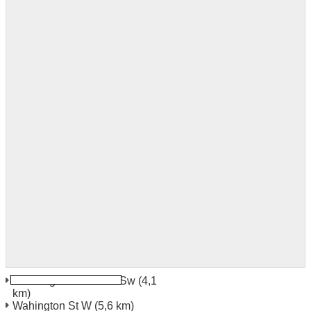
Washington 970 D St Sw
(4,1
km)
Wahington St W
(5,6 km)