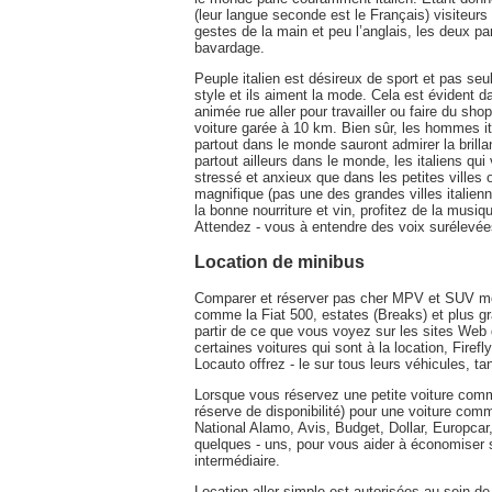
(leur langue seconde est le Français) visiteur
gestes de la main et peu l’anglais, les deux par
bavardage.
Peuple italien est désireux de sport et pas seul
style et ils aiment la mode. Cela est évident d
animée rue aller pour travailler ou faire du sh
voiture garée à 10 km. Bien sûr, les hommes it
partout dans le monde sauront admirer la brilla
partout ailleurs dans le monde, les italiens qu
stressé et anxieux que dans les petites villes 
magnifique (pas une des grandes villes italienn
la bonne nourriture et vin, profitez de la musiqu
Attendez - vous à entendre des voix surélevées,
Location de minibus
Comparer et réserver pas cher MPV et SUV mon
comme la Fiat 500, estates (Breaks) et plus g
partir de ce que vous voyez sur les sites Web
certaines voitures qui sont à la location, Firef
Locauto offrez - le sur tous leurs véhicules, ta
Lorsque vous réservez une petite voiture comme
réserve de disponibilité) pour une voiture comm
National Alamo, Avis, Budget, Dollar, Europcar
quelques - uns, pour vous aider à économiser s
intermédiaire.
Location aller simple est autorisées au sein d