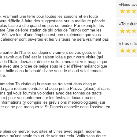
Nous avo
e, vraiment une terre pour toutes les saisons et en toute
ra difficile à faire des suggestions sur la meilleure période
Tout étai
p plus facile à dire quand ne pas se rendre. Par exemple, les
iere (une célèbre station de ski près de Torino) comme les
 Vésuve lors d’une éruption est une expérience que vous
 calendrier sont ouvertes et les visiteurs ne sera vraiment pas
Très effi
 partie de l’Italie, qui dépend vraiment de vos goûts et le
savoir que l’été est la saison idéale pour votre visite (qui
s de l’Italie devraient décider si ils aimeraient voir magnifique
é avec une pincée de neige sous le ciel d’hiver mélancolique
er il brille dans la beauté divine sous le chaud soleil romain.
tre.
information Touristique) bureaux se trouvent dans chaque
 la gare routière centrale, chaque petite Piazza (place) et dans
ns qui vous fournira volontiers avec des tonnes de tracts
x) pour vous informer sur les festivals locaux ou des
informations (y compris les prévisions météorologiques) sur
yer de ne pas manquer le St Francis chapelle dans l’assise, en
 plein de merveilleux sites et villes avec esprit moderne. Il
pays qu’une seule fois et de voir tout cela. Voilà sans doute