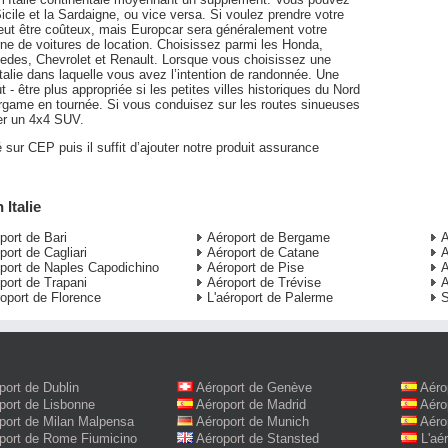
icile et la Sardaigne, ou vice versa. Si voulez prendre votre
 peut être coûteux, mais Europcar sera généralement votre
rne de voitures de location. Choisissez parmi les Honda,
edes, Chevrolet et Renault. Lorsque vous choisissez une
’Italie dans laquelle vous avez l’intention de randonnée. Une
- être plus appropriée si les petites villes historiques du Nord
 Bergame en tournée. Si vous conduisez sur les routes sinueuses
er un 4x4 SUV.
 sur CEP puis il suffit d’ajouter notre produit assurance
 Italie
port de Bari
Aéroport de Bergame
A
port de Cagliari
Aéroport de Catane
A
port de Naples Capodichino
Aéroport de Pise
A
port de Trapani
Aéroport de Trévise
A
roport de Florence
L'aéroport de Palerme
S
port de Dublin
Aéroport de Genève
Aéro
port de Lisbonne
Aéroport de Madrid
Aéro
port de Milan Malpensa
Aéroport de Munich
Aéro
port de Rome Fiumicino
Aéroport de Stansted
L'aé