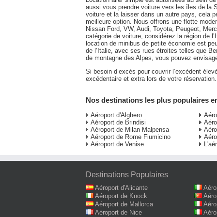
aussi vous prendre voiture vers les îles de la S
voiture et la laisser dans un autre pays, cela
meilleure option. Nous offrons une flotte mode
Nissan Ford, VW, Audi, Toyota, Peugeot, Merc
catégorie de voiture, considérez la région de l
location de minibus de petite économie est peut 
de l’Italie, avec ses rues étroites telles que
de montagne des Alpes, vous pouvez envisag
Si besoin d’excès pour couvrir l’excédent élevé
excédentaire et extra lors de votre réservation.
Nos destinations les plus populaires en
Aéroport d'Alghero
Aéro
Aéroport de Brindisi
Aéro
Aéroport de Milan Malpensa
Aéro
Aéroport de Rome Fiumicino
Aéro
Aéroport de Venise
L'aé
Destinations Populaires
Aéroport d'Alicante
Aéro
Aéroport de Knock
Aéro
Aéroport de Mallorca
Aéro
Aéroport de Nice
Aéro