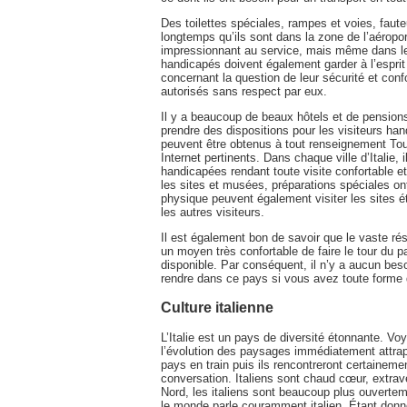
Des toilettes spéciales, rampes et voies, faute
longtemps qu’ils sont dans la zone de l’aéropor
impressionnant au service, mais même dans les p
handicapés doivent également garder à l’esprit 
concernant la question de leur sécurité et conf
autorisés sans respect par eux.
Il y a beaucoup de beaux hôtels et de pensions 
prendre des dispositions pour les visiteurs ha
peuvent être obtenus à tout renseignement Touri
Internet pertinents. Dans chaque ville d’Italie,
handicapées rendant toute visite confortable e
les sites et musées, préparations spéciales on
physique peuvent également visiter les sites ét
les autres visiteurs.
Il est également bon de savoir que le vaste rése
un moyen très confortable de faire le tour du 
disponible. Par conséquent, il n’y a aucun beso
rendre dans ce pays si vous avez toute forme 
Culture italienne
L’Italie est un pays de diversité étonnante. Vo
l’évolution des paysages immédiatement attrape l
pays en train puis ils rencontreront certaineme
conversation. Italiens sont chaud cœur, extrav
Nord, les italiens sont beaucoup plus ouverteme
le monde parle couramment italien. Étant donn