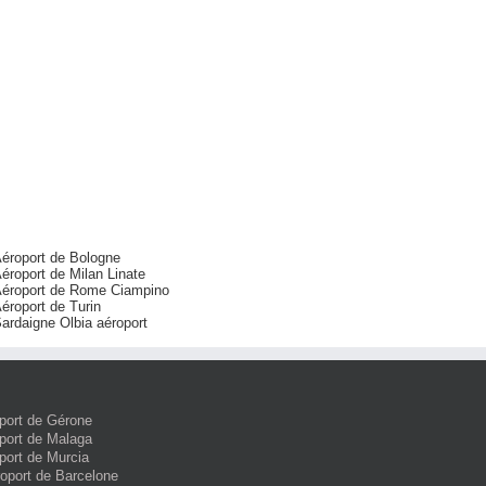
éroport de Bologne
éroport de Milan Linate
éroport de Rome Ciampino
éroport de Turin
ardaigne Olbia aéroport
port de Gérone
port de Malaga
port de Murcia
roport de Barcelone