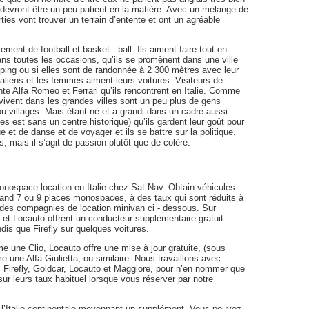
s devront être un peu patient en la matière. Avec un mélange de
ties vont trouver un terrain d’entente et ont un agréable
ement de football et basket - ball. Ils aiment faire tout en
ans toutes les occasions, qu’ils se promènent dans une ville
opping ou si elles sont de randonnée à 2 300 mètres avec leur
aliens et les femmes aiment leurs voitures. Visiteurs de
nte Alfa Romeo et Ferrari qu’ils rencontrent en Italie. Comme
i vivent dans les grandes villes sont un peu plus de gens
ou villages. Mais étant né et a grandi dans un cadre aussi
es est sans un centre historique) qu’ils gardent leur goût pour
e et de danse et de voyager et ils se battre sur la politique.
 mais il s’agit de passion plutôt que de colère.
ospace location en Italie chez Sat Nav. Obtain véhicules
rand 7 ou 9 places monospaces, à des taux qui sont réduits à
 des compagnies de location minivan ci - dessous. Sur
ly et Locauto offrent un conducteur supplémentaire gratuit.
ndis que Firefly sur quelques voitures.
 une Clio, Locauto offre une mise à jour gratuite, (sous
e une Alfa Giulietta, ou similaire. Nous travaillons avec
, Firefly, Goldcar, Locauto et Maggiore, pour n’en nommer que
ur leurs taux habituel lorsque vous réserver par notre
e l’Italie continentale moyennant un supplément. Vous pouvez