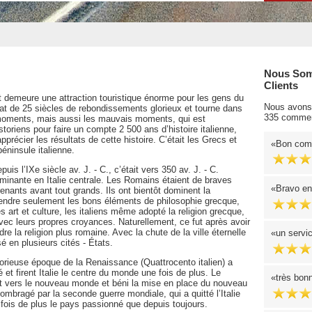
Nous Som
Clients
t demeure une attraction touristique énorme pour les gens du
Nous avons 
ltat de 25 siècles de rebondissements glorieux et tourne dans
335 commen
ns moments, mais aussi les mauvais moments, qui est
istoriens pour faire un compte 2 500 ans d’histoire italienne,
apprécier les résultats de cette histoire. C’était les Grecs et
Bon com
éninsule italienne.
uis l’IXe siècle av. J. - C., c’était vers 350 av. J. - C.
ante en Italie centrale. Les Romains étaient de braves
Bravo en
prenants avant tout grands. Ils ont bientôt dominent la
rendre seulement les bons éléments de philosophie grecque,
s art et culture, les italiens même adopté la religion grecque,
avec leurs propres croyances. Naturellement, ce fut après avoir
e la religion plus romaine. Avec la chute de la ville éternelle
un servic
é en plusieurs cités - États.
lorieuse époque de la Renaissance (Quattrocento italien) a
é et firent Italie le centre du monde une fois de plus. Le
très bonn
ait vers le nouveau monde et béni la mise en place du nouveau
mbragé par la seconde guerre mondiale, qui a quitté l’Italie
 fois de plus le pays passionné que depuis toujours.