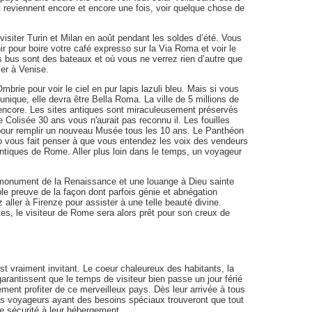
t reviennent encore et encore une fois, voir quelque chose de
visiter Turin et Milan en août pendant les soldes d’été. Vous
ir pour boire votre café expresso sur la Via Roma et voir le
s bus sont des bateaux et où vous ne verrez rien d’autre que
ler à Venise.
Ombrie pour voir le ciel en pur lapis lazuli bleu. Mais si vous
 unique, elle devra être Bella Roma. La ville de 5 millions de
 encore. Les sites antiques sont miraculeusement préservés
le Colisée 30 ans vous n'aurait pas reconnu il. Les fouilles
 pour remplir un nouveau Musée tous les 10 ans. Le Panthéon
o vous fait penser à que vous entendez les voix des vendeurs
tiques de Rome. Aller plus loin dans le temps, un voyageur
 monument de la Renaissance et une louange à Dieu sainte
ble preuve de la façon dont parfois génie et abnégation
aller à Firenze pour assister à une telle beauté divine.
es, le visiteur de Rome sera alors prêt pour son creux de
st vraiment invitant. Le coeur chaleureux des habitants, la
rantissent que le temps de visiteur bien passe un jour férié
ment profiter de ce merveilleux pays. Dès leur arrivée à tous
les voyageurs ayant des besoins spéciaux trouveront que tout
te sécurité à leur hébergement.