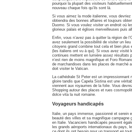
pourquoi la plupart des visiteurs habituellemen
nouveau chaque fois qu’ils sont là.
Si vous aimez la mode italienne, vous devriez 
obtiendra des bonnes affaires et toujours obten
Duomo. Si vous voulez visiter un endroit où le
glorieux palais et églises merveilleuses puis al
Enfin, vous n’avez pas à quitter la région de l’
avez seulement la possibilité de visiter un lieu
citoyens grand combine tout cela et bien plus
(les italiens ont vu à qui). Si vous avez visité 
continues mettent en lumière assez résultats
n’est rien de moins magnifique et Foro Roman
de marchandises dans les places de marché an
doit visiter le Vatican.
La cathédrale St Peter est un impressionnant
gloire tandis que Capela Sistina est une vérita
viennent aux royaumes de la folie. Vous devrez 
Shopping autour des places et rues cosmopolit
dolce vita la nuit romaine.
Voyageurs handicapés
Italie, un pays immense, passionné et serein e
beauté des villes et sa magnifique campagne ga
en Italie. Vacanciers handicapés peuvent égale
les grands aéroports internationaux du pays, 
ce dont ils ont besoin pour un transport en tou