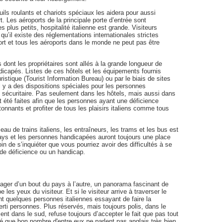
uils roulants et chariots spéciaux les aidera pour aussi
t. Les aéroports de la principale porte d’entrée sont
lus petits, hospitalité italienne est grande. Visiteurs
qu’il existe des réglementations internationales strictes
ort et tous les aéroports dans le monde ne peut pas être
dont les propriétaires sont allés à la grande longueur de
ndicapés. Listes de ces hôtels et les équipements fournis
stique (Tourist Information Bureau) ou par le biais de sites
 il y a des dispositions spéciales pour les personnes
t sécuritaire. Pas seulement dans les hôtels, mais aussi dans
t été faites afin que les personnes ayant une déficience
onnants et profiter de tous les plaisirs italiens comme tous
au de trains italiens, les entraîneurs, les trams et les bus est
pays et les personnes handicapées auront toujours une place
in de s’inquiéter que vous pourriez avoir des difficultés à se
de déficience ou un handicap.
yager d’un bout du pays à l’autre, un panorama fascinant de
es yeux du visiteur. Et si le visiteur arrive à traverser le
nt quelques personnes italiennes essayant de faire la
erti personnes. Plus réservés, mais toujours polis, dans le
nt dans le sud, refuse toujours d’accepter le fait que pas tout
é que bon nombre d'entre eux ne parlent pas anglais très bien