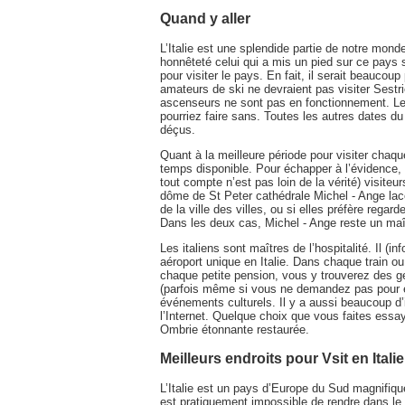
Quand y aller
L’Italie est une splendide partie de notre mond
honnêteté celui qui a mis un pied sur ce pays se
pour visiter le pays. En fait, il serait beaucou
amateurs de ski ne devraient pas visiter Sestr
ascenseurs ne sont pas en fonctionnement. Le
pourriez faire sans. Toutes les autres dates du
déçus.
Quant à la meilleure période pour visiter chaque
temps disponible. Pour échapper à l’évidence, à 
tout compte n’est pas loin de la vérité) visiteur
dôme de St Peter cathédrale Michel - Ange lac
de la ville des villes, ou si elles préfère regard
Dans les deux cas, Michel - Ange reste un maî
Les italiens sont maîtres de l’hospitalité. Il (
aéroport unique en Italie. Dans chaque train ou
chaque petite pension, vous y trouverez des ge
(parfois même si vous ne demandez pas pour eu
événements culturels. Il y a aussi beaucoup d’
l’Internet. Quelque choix que vous faites essa
Ombrie étonnante restaurée.
Meilleurs endroits pour Vsit en Italie
L’Italie est un pays d’Europe du Sud magnifique
est pratiquement impossible de rendre dans le 