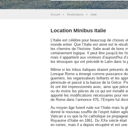
Accueil
»
Destinations
»
Italie
Location Minibus Italie
L’Italie est célèbre pour beaucoup de choses e
monde entier. Que l’Italie est aimé est le résu
les chemins de l’histoire. Italie avait de bo
certainement logique. Il peut être jusqu'à les h
mais il appartient aux visiteurs d’aujourd'hui d’
les étrusques qui ont précédé le Latin dans la p
Même si les tribus italiques étaient présents dep
Lorsque Rome a émergé comme puissance domin
guerriers, les organisateurs brillants et les ap
péninsule et passé à la baisse de la Grèce. P
ils ont été impressionnés avec, ainsi que pièce
ou du moins les pièces de ce qui est installé 
apporté les modifications nécessaires pour rendr
de Rome dans l’annonce 476, l’Empire fut divis
Au moyen âge furent rude sur l’Italie mais la g
donné le nouveau souffle de l’esprit italien agit
Vatican a vu que la foi catholique se propage
Royaume d’Italie en 1861. Du XXe siècle était o
en ruines, mais il a depuis récupéré et est une