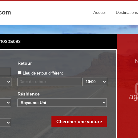
.com
Accueil
Destinations
onospaces
N
Retour
Lieu de retour différent
Résidence
ag