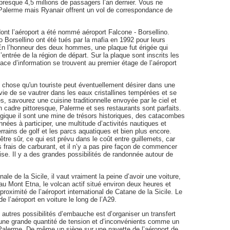
e presque 4,5 millions de passagers l’an dernier. Vous ne
à Palerme mais Ryanair offrent un vol de correspondance de
 dont l’aéroport a été nommé aéroport Falcone - Borsellino.
orsellino ont été tués par la mafia en 1992 pour leurs
. En l’honneur des deux hommes, une plaque fut érigée qui
l’entrée de la région de départ. Sur la plaque sont inscrits les
pace d’information se trouvent au premier étage de l’aéroport
ue chose qu'un touriste peut éventuellement désirer dans une
ie de se vautrer dans les eaux cristallines tempérées et se
s, savourez une cuisine traditionnelle envoyée par le ciel et
n cadre pittoresque, Palerme et ses restaurants sont parfaits.
ique il sont une mine de trésors historiques, des catacombes
nées à participer, une multitude d’activités nautiques et
errains de golf et les parcs aquatiques et bien plus encore.
être sûr, ce qui est prévu dans le coût entre guillemets, car
 frais de carburant, et il n’y a pas pire façon de commencer
se. Il y a des grandes possibilités de randonnée autour de
ale de la Sicile, il vaut vraiment la peine d’avoir une voiture,
au Mont Etna, le volcan actif situé environ deux heures et
à proximité de l’aéroport international de Catane de la Sicile. Le
de l’aéroport en voiture le long de l’A29.
 autres possibilités d’embauche est d’organiser un transfert
 une grande quantité de tension et d’inconvénients comme un
e Palerme. De même un siège sur une navette de l’aéroport de