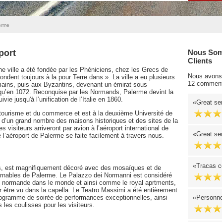
erme
port
Nous Som
Clients
enne ville a été fondée par les Phéniciens, chez les Grecs de
Nous avons 
ndent toujours à la pour Terre dans ». La ville a eu plusieurs
12 comment
mains, puis aux Byzantins, devenant un émirat sous
qu’en 1072. Reconquise par les Normands, Palerme devint la
ie jusqu'à l’unification de l’Italie en 1860.
Great se
 tourisme et du commerce et est à la deuxième Université de
ion d’un grand nombre des maisons historiques et des sites de la
es visiteurs arriveront par avion à l’aéroport international de
Great se
 l’aéroport de Palerme se faite facilement à travers nous.
Tracas c
ns, est magnifiquement décoré avec des mosaïques et de
ournables de Palerme. Le Palazzo dei Normanni est considéré
- normande dans le monde et ainsi comme le royal aprtments,
r être vu dans la capella. Le Teatro Massimi a été entièrement
ogramme de soirée de performances exceptionnelles, ainsi
Personne
 les coulisses pour les visiteurs.