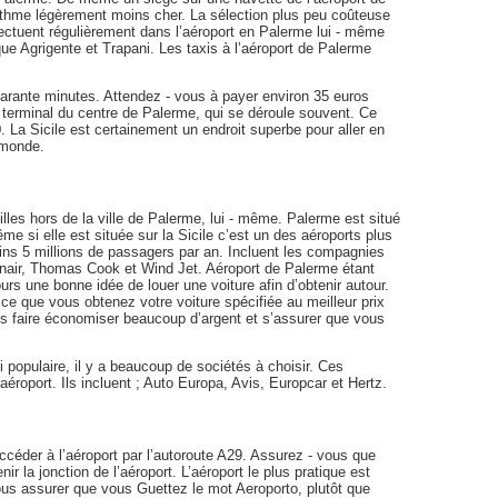
rythme légèrement moins cher. La sélection plus peu coûteuse
ffectuent régulièrement dans l’aéroport en Palerme lui - même
 que Agrigente et Trapani. Les taxis à l’aéroport de Palerme
quarante minutes. Attendez - vous à payer environ 35 euros
ort terminal du centre de Palerme, qui se déroule souvent. Ce
. La Sicile est certainement un endroit superbe pour aller en
 monde.
lles hors de la ville de Palerme, lui - même. Palerme est situé
 Même si elle est située sur la Sicile c’est un des aéroports plus
oins 5 millions de passagers par an. Incluent les compagnies
nair, Thomas Cook et Wind Jet. Aéroport de Palerme étant
urs une bonne idée de louer une voiture afin d’obtenir autour.
e que vous obtenez votre voiture spécifiée au meilleur prix
us faire économiser beaucoup d’argent et s’assurer que vous
i populaire, il y a beaucoup de sociétés à choisir. Ces
aéroport. Ils incluent ; Auto Europa, Avis, Europcar et Hertz.
éder à l’aéroport par l’autoroute A29. Assurez - vous que
nir la jonction de l’aéroport. L’aéroport le plus pratique est
ous assurer que vous Guettez le mot Aeroporto, plutôt que