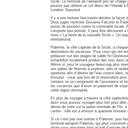
Sicile. Le terminal de l’aéroport pris en charg
pouvez pas obtenir un vol direct de l’Irlande 
Londres Stansted.
Il y a une histoire fascinante derrière la façon
Deux juges nommés Giovanni Falcone et Paolo B
prises de position contre la criminalité locale
comporte leur portrait. Il peut être découvert à 
mots « La fierté de la nouvelle Sicile ». Un es
international.
Palerme, la ville capitale de la Sicile, a chaq
destination de vacances. Pour ceux qui ont env
prélasser sur des plages de sable fin Glorieuse
échantillon localement produit des vins dans u
Même si, pour le voyageur beaucoup plus énerg
aux palais de Norman à explorer, vélo et randon
sportives afin d’obtenir de l’eau coincé dans, t
Assurez - vous que lors de la réservation pour 
certains ne se composent de l’assurance et les
les vacances que d’avoir un paiement de surpri
cette région étonnante.
En plus de voyager à travers la côte septentrion
alors vous pouvez voyager plus loin pour aller 
demie de suite sur la partie orientale de l’île, 
centre - ville est à environ à quarante minutes 
Si ce n’est pas une voiture à Palerme, puis les
terminal aéroport Palerme, qui peut conserver
pilote vous rencontre dans le hall d’arrivée d