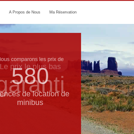
A Propos de Nous
Ma Réservation
ous comparons les prix de
Le prix le​ plus bas
580
garanti
ences de location de
minibus