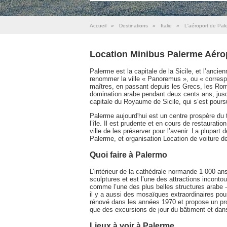
Accueil
»
Destinations
»
Italie
»
L'aéroport de Pal
Location Minibus Palerme Aéro
Palerme est la capitale de la Sicile, et l’anci
renommer la ville « Panoremus », ou « correspo
maîtres, en passant depuis les Grecs, les Ro
domination arabe pendant deux cents ans, jus
capitale du Royaume de Sicile, qui s’est poursuiv
Palerme aujourd'hui est un centre prospère du
l’île. Il est prudente et en cours de restaurat
ville de les préserver pour l’avenir. La plupart d
Palerme, et organisation Location de voiture de
Quoi faire à Palermo
L’intérieur de la cathédrale normande 1 000 a
sculptures et est l’une des attractions incont
comme l’une des plus belles structures arabe 
il y a aussi des mosaïques extraordinaires pou
rénové dans les années 1970 et propose un pr
que des excursions de jour du bâtiment et dans
Lieux à voir à Palerme