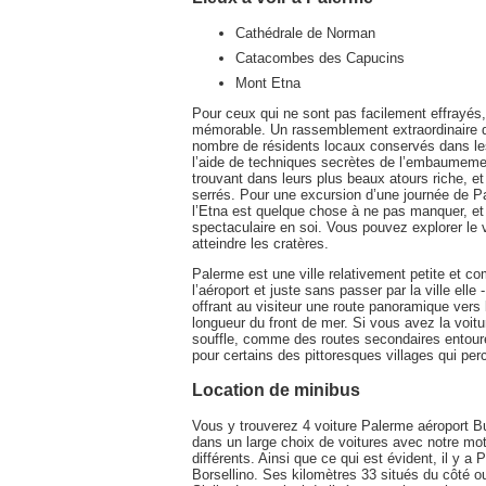
Cathédrale de Norman
Catacombes des Capucins
Mont Etna
Pour ceux qui ne sont pas facilement effrayés
mémorable. Un rassemblement extraordinaire 
nombre de résidents locaux conservés dans le
l’aide de techniques secrètes de l’embaumemen
trouvant dans leurs plus beaux atours riche, 
serrés. Pour une excursion d’une journée de Pa
l’Etna est quelque chose à ne pas manquer, et l
spectaculaire en soi. Vous pouvez explorer le 
atteindre les cratères.
Palerme est une ville relativement petite et c
l’aéroport et juste sans passer par la ville ell
offrant au visiteur une route panoramique vers
longueur du front de mer. Si vous avez la voitur
souffle, comme des routes secondaires entoure
pour certains des pittoresques villages qui perc
Location de minibus
Vous y trouverez 4 voiture Palerme aéroport Bu
dans un large choix de voitures avec notre mo
différents. Ainsi que ce qui est évident, il y a 
Borsellino. Ses kilomètres 33 situés du côté ou