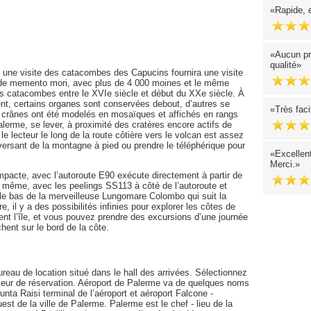
Rapide, 
Aucun pr
qualité
, une visite des catacombes des Capucins fournira une visite
de memento mori, avec plus de 4 000 moines et le même
s catacombes entre le XVIe siècle et début du XXe siècle. À
t, certains organes sont conservées debout, d’autres se
Très faci
et crânes ont été modelés en mosaïques et affichés en rangs
lerme, se lever, à proximité des cratères encore actifs de
e lecteur le long de la route côtière vers le volcan est assez
versant de la montagne à pied ou prendre le téléphérique pour
Excellen
Merci.
ompacte, avec l’autoroute E90 exécute directement à partir de
e - même, avec les peelings SS113 à côté de l’autoroute et
 le bas de la merveilleuse Lungomare Colombo qui suit la
e, il y a des possibilités infinies pour explorer les côtes de
nt l’île, et vous pouvez prendre des excursions d’une journée
hent sur le bord de la côte.
reau de location situé dans le hall des arrivées. Sélectionnez
teur de réservation. Aéroport de Palerme va de quelques noms
Punta Raisi terminal de l’aéroport et aéroport Falcone -
est de la ville de Palerme. Palerme est le chef - lieu de la