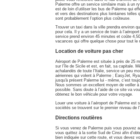
Palerme offre un service similaire mais à un 
est de loin d’utiliser les bus de Palerme qui e
et vers des destinations plus lointaines telles
sont probablement l’option plus coûteuse.
Trouver un taxi dans la ville prendra environ 
pour cela. Il y a un service de train à l’aérop
service prend environ 45 minutes et coûte 4,50
vacances qui offre quelque chose pour tout le
Location de voiture pas cher
Aéroport de Palerme est située à près de 25 mi
sur l’île de Sicile et est, en fait, sa capitale.
achalandés de toute l’Italie, service un peu m
aériennes qui volent à Palerme ; EasyJet, Rya
jusqu'à présent Palerme lui - même, c’est toujo
Nous sommes un excellent moyen de veiller à c
possible. Sans doute à l’aide de ce site va vo
obtenez le bon véhicule pour votre voyage.
Louer une voiture à l’aéroport de Palerme est s
sociétés se trouvent sur le premier niveau de l’
Directions routières
Si vous venez de Palerme puis vous pouvez acc
vous quittez à la sortie Sud de Cinsi afin d’obte
bien indiquée sur cette route, et vous devez v