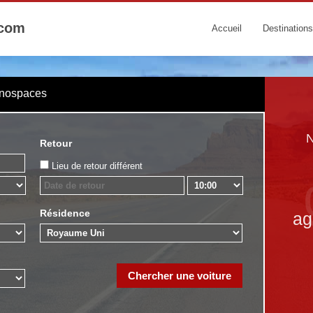
.com
Accueil
Destinations
onospaces
N
Retour
Lieu de retour différent
Résidence
ag