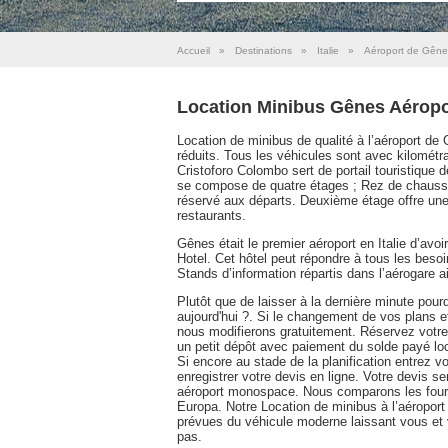
Accueil
»
Destinations
»
Italie
»
Aéroport de Gêne
Location Minibus Gênes Aéropo
Location de minibus de qualité à l’aéroport de 
réduits. Tous les véhicules sont avec kilomét
Cristoforo Colombo sert de portail touristique de
se compose de quatre étages ; Rez de chaussé
réservé aux départs. Deuxième étage offre une
restaurants.
Gênes était le premier aéroport en Italie d’avoi
Hotel. Cet hôtel peut répondre à tous les beso
Stands d’information répartis dans l’aérogare 
Plutôt que de laisser à la dernière minute pou
aujourd'hui ?. Si le changement de vos plans e
nous modifierons gratuitement. Réservez votre
un petit dépôt avec paiement du solde payé lo
Si encore au stade de la planification entrez
enregistrer votre devis en ligne. Votre devis 
aéroport monospace. Nous comparons les fourn
Europa. Notre Location de minibus à l’aéroport
prévues du véhicule moderne laissant vous et 
pas.