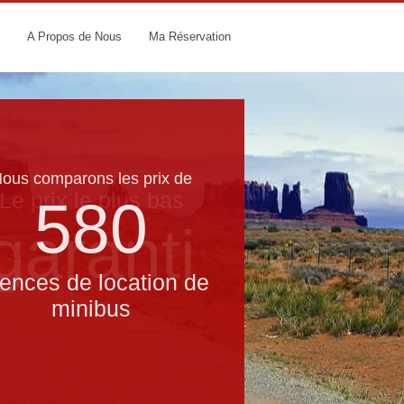
A Propos de Nous
Ma Réservation
ous comparons les prix de
Le prix le​ plus bas
580
garanti
ences de location de
minibus