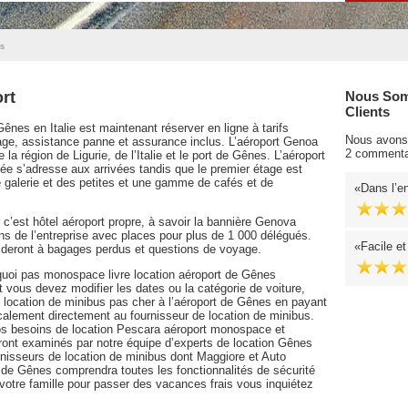
s
rt
Nous Som
Clients
Gênes en Italie est maintenant réserver en ligne à tarifs
Nous avons 
rage, assistance panne et assurance inclus. L’aéroport Genoa
2 commenta
 la région de Ligurie, de l’Italie et le port de Gênes. L’aéroport
e s’adresse aux arrivées tandis que le premier étage est
 galerie et des petites et une gamme de cafés et de
Dans l’en
r c’est hôtel aéroport propre, à savoir la bannière Genova
ins de l’entreprise avec places pour plus de 1 000 délégués.
Facile et
aideront à bagages perdus et questions de voyage.
rquoi pas monospace livre location aéroport de Gênes
t vous devez modifier les dates ou la catégorie de voiture,
 location de minibus pas cher à l’aéroport de Gênes en payant
calement directement au fournisseur de location de minibus.
 vos besoins de location Pescara aéroport monospace et
seront examinés par notre équipe d’experts de location Gênes
isseurs de location de minibus dont Maggiore et Auto
 de Gênes comprendra toutes les fonctionnalités de sécurité
votre famille pour passer des vacances frais vous inquiétez