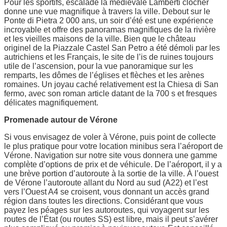
Pour les sportifs, escalade la médiévale Lamberti clocher
donne une vue magnifique à travers la ville. Debout sur le
Ponte di Pietra 2 000 ans, un soir d’été est une expérience
incroyable et offre des panoramas magnifiques de la rivière
et les vieilles maisons de la ville. Bien que le château
originel de la Piazzale Castel San Petro a été démoli par les
autrichiens et les Français, le site de l’is de ruines toujours
utile de l’ascension, pour la vue panoramique sur les
remparts, les dômes de l’églises et flèches et les arènes
romaines. Un joyau caché relativement est la Chiesa di San
fermo, avec son roman article datant de la 700 s et fresques
délicates magnifiquement.
Promenade autour de Vérone
Si vous envisagez de voler à Vérone, puis point de collecte
le plus pratique pour votre location minibus sera l’aéroport de
Vérone. Navigation sur notre site vous donnera une gamme
complète d’options de prix et de véhicule. De l’aéroport, il y a
une brève portion d’autoroute à la sortie de la ville. À l’ouest
de Vérone l’autoroute allant du Nord au sud (A22) et l’est
vers l’Ouest A4 se croisent, vous donnant un accès grand
région dans toutes les directions. Considérant que vous
payez les péages sur les autoroutes, qui voyagent sur les
routes de l’État (ou routes SS) est libre, mais il peut s’avérer