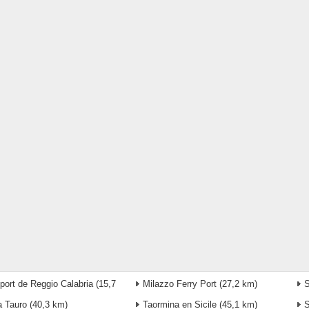
port de Reggio Calabria
(15,7
Milazzo Ferry Port
(27,2 km)
S
a Tauro
(40,3 km)
Taormina en Sicile
(45,1 km)
S