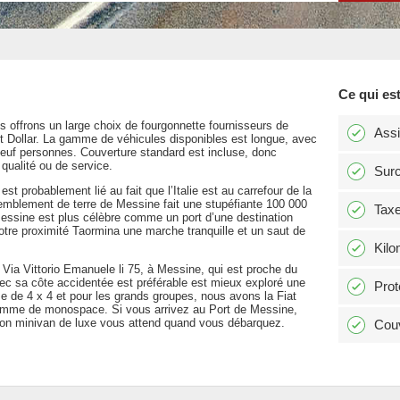
Ce qui est
offrons un large choix de fourgonnette fournisseurs de
Ass
et Dollar. La gamme de véhicules disponibles est longue, avec
neuf personnes. Couverture standard est incluse, donc
 qualité ou de service.
Surc
 est probablement lié au fait que l’Italie est au carrefour de la
tremblement de terre de Messine fait une stupéfiante 100 000
Tax
Messine est plus célèbre comme un port d’une destination
 notre proximité Taormina une marche tranquille et un saut de
Kilo
 Via Vittorio Emanuele li 75, à Messine, qui est proche du
vec sa côte accidentée est préférable est mieux exploré une
Prot
e de 4 x 4 et pour les grands groupes, nous avons la Fiat
amme de monospace. Si vous arrivez au Port de Messine,
ion minivan de luxe vous attend quand vous débarquez.
Couv