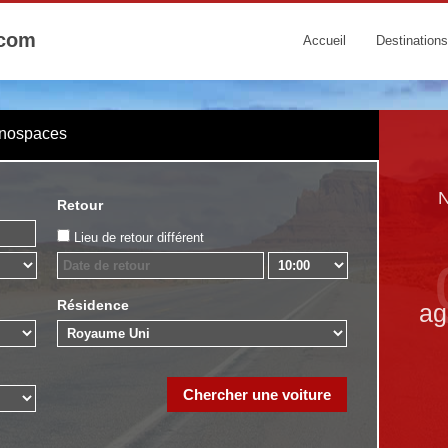
.com
Accueil
Destinations
onospaces
N
Retour
Lieu de retour différent
Résidence
ag