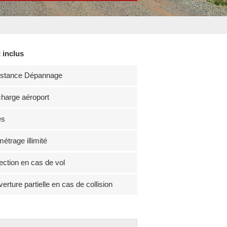
 inclus
istance Dépannage
harge aéroport
es
métrage illimité
ection en cas de vol
erture partielle en cas de collision