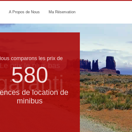
A Propos de Nous
Ma Réservation
ous comparons les prix de
Le prix le​ plus bas
580
garanti
ences de location de
minibus