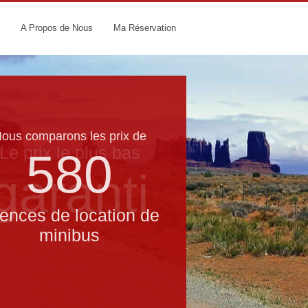
A Propos de Nous
Ma Réservation
ous comparons les prix de
Le prix le​ plus bas
580
garanti
ences de location de
minibus