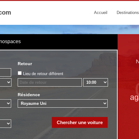
.com
Accueil
Destinations
onospaces
N
Retour
Lieu de retour différent
Résidence
ag