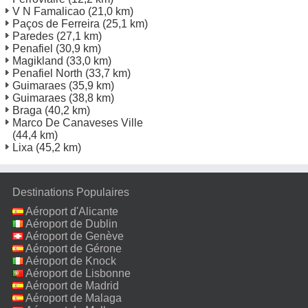
V N Famalicao
(21,0 km)
Paços de Ferreira
(25,1 km)
Paredes
(27,1 km)
Penafiel
(30,9 km)
Magikland
(33,0 km)
Penafiel North
(33,7 km)
Guimaraes
(35,9 km)
Guimaraes
(38,8 km)
Braga
(40,2 km)
Marco De Canaveses Ville
(44,4 km)
Lixa
(45,2 km)
Destinations Populaires
Aéroport d'Alicante
Aéroport de Dublin
Aéroport de Genève
Aéroport de Gérone
Aéroport de Knock
Aéroport de Lisbonne
Aéroport de Madrid
Aéroport de Malaga