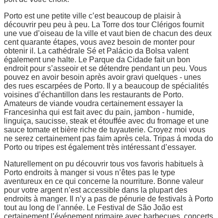
Porto est une petite ville c’est beaucoup de plaisir à
découvrir peu peu à peu. La Torre dos tour Clérigos fournit
une vue d’oiseau de la ville et vaut bien de chacun des deux
cent quarante étapes, vous avez besoin de monter pour
obtenir il. La cathédrale Sé et Palácio da Bolsa valent
également une halte. Le Parque da Cidade fait un bon
endroit pour s’asseoir et se détendre pendant un peu. Vous
pouvez en avoir besoin après avoir gravi quelques - unes
des rues escarpées de Porto. Il y a beaucoup de spécialités
voisines d’échantillon dans les restaurants de Porto.
Amateurs de viande voudra certainement essayer la
Francesinha qui est fait avec du pain, jambon - humide,
linguiça, saucisse, steak et étouffée avec du fromage et une
sauce tomate et bière riche de tuyauterie. Croyez moi vous
ne serez certainement pas faim après cela. Tripas á moda do
Porto ou tripes est également très intéressant d’essayer.
Naturellement on pu découvrir tous vos favoris habituels à
Porto endroits à manger si vous n’êtes pas le type
aventureux en ce qui concerne la nourriture. Bonne valeur
pour votre argent n’est accessible dans la plupart des
endroits à manger. Il n’y a pas de pénurie de festivals à Porto
tout au long de l’année. Le Festival de São João est
certainement l’événement primaire avec barbecues, concerts