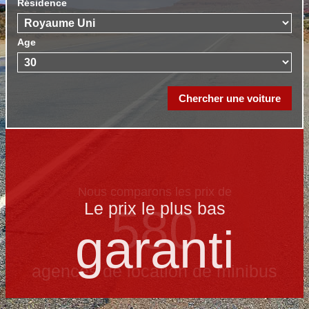
Résidence
Age
Le prix le​ plus bas
garanti