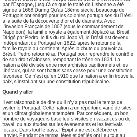
par l’Espagne, jusqu'à ce que le traité de Lisbonne a été
signée à 1668.During Qu'au 18ème siècle, beaucoup de
Portugais ont émigré pour les colonies portugaises du Brésil
à la suite de la découverte d’or et de diamants. Avec
l’invasion Français de 1807 (sous le commandement de
Napoléon), la famille royale a également déplacé au Brésil.
Dirigé par Pedro, le fils du roi Joao VI, le Brésil est devenu
indépendant du Portugal en 1822, après le retour de la
famille royale au continent. Après la chute du pouvoir au
Brésil, Pedro retourné au Portugal pour reprendre le contrôle
de son droit d’aînesse, remportant le trône en 1834. La
nation a été divisée entre monarchistes traditionnels et les
libéraux, qui se sont battus sans cesse pour une constitution
favorisée. Ce n’est qu’en 1910 que la nation a enfin trouvé la
paix, s’installant sur une constitution républicaine.
Quand y aller
Il est raisonnable de dire qu’il n’y a pas mal le temps de
visiter le Portugal. Cette nation a un répertoire varié de sites
et un climat globalement tempéré. Par conséquent, un bon
nombre de voyageurs base leurs visites en vacances ou de
travail ou aux études sur les événements et les festivals
locaux. Dans tout le pays, l’Épiphanie est célébrée en
janvier. Pendant ce temps, fêtes et défilés ont lieu tout au