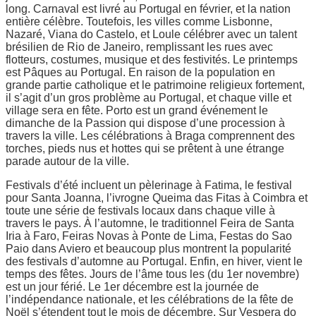
long. Carnaval est livré au Portugal en février, et la nation
entière célèbre. Toutefois, les villes comme Lisbonne,
Nazaré, Viana do Castelo, et Loule célébrer avec un talent
brésilien de Rio de Janeiro, remplissant les rues avec
flotteurs, costumes, musique et des festivités. Le printemps
est Pâques au Portugal. En raison de la population en
grande partie catholique et le patrimoine religieux fortement,
il s’agit d’un gros problème au Portugal, et chaque ville et
village sera en fête. Porto est un grand événement le
dimanche de la Passion qui dispose d’une procession à
travers la ville. Les célébrations à Braga comprennent des
torches, pieds nus et hottes qui se prêtent à une étrange
parade autour de la ville.
Festivals d’été incluent un pèlerinage à Fatima, le festival
pour Santa Joanna, l’ivrogne Queima das Fitas à Coimbra et
toute une série de festivals locaux dans chaque ville à
travers le pays. À l’automne, le traditionnel Feira de Santa
Iria à Faro, Feiras Novas à Ponte de Lima, Festas do Sao
Paio dans Aviero et beaucoup plus montrent la popularité
des festivals d’automne au Portugal. Enfin, en hiver, vient le
temps des fêtes. Jours de l’âme tous les (du 1er novembre)
est un jour férié. Le 1er décembre est la journée de
l’indépendance nationale, et les célébrations de la fête de
Noël s’étendent tout le mois de décembre. Sur Vespera do