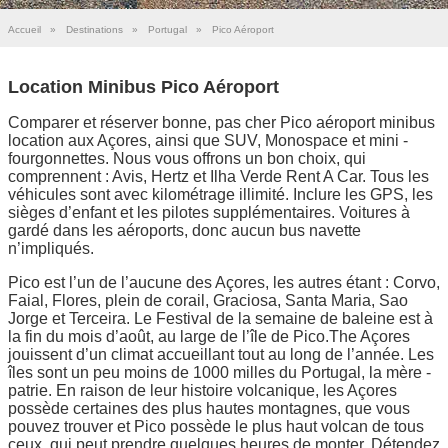
Accueil
»
Destinations
»
Portugal
»
Pico Aéroport
Location Minibus Pico Aéroport
Comparer et réserver bonne, pas cher Pico aéroport minibus
location aux Açores, ainsi que SUV, Monospace et mini -
fourgonnettes. Nous vous offrons un bon choix, qui
comprennent : Avis, Hertz et Ilha Verde Rent A Car. Tous les
véhicules sont avec kilométrage illimité. Inclure les GPS, les
sièges d’enfant et les pilotes supplémentaires. Voitures à
gardé dans les aéroports, donc aucun bus navette
n’impliqués.
Pico est l’un de l’aucune des Açores, les autres étant : Corvo,
Faial, Flores, plein de corail, Graciosa, Santa Maria, Sao
Jorge et Terceira. Le Festival de la semaine de baleine est à
la fin du mois d’août, au large de l’île de Pico.The Açores
jouissent d’un climat accueillant tout au long de l’année. Les
îles sont un peu moins de 1000 milles du Portugal, la mère -
patrie. En raison de leur histoire volcanique, les Açores
possède certaines des plus hautes montagnes, que vous
pouvez trouver et Pico possède le plus haut volcan de tous
ceux, qui peut prendre quelques heures de monter. Détendez