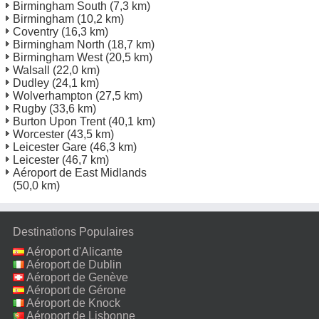
Birmingham South
(7,3 km)
Birmingham
(10,2 km)
Coventry
(16,3 km)
Birmingham North
(18,7 km)
Birmingham West
(20,5 km)
Walsall
(22,0 km)
Dudley
(24,1 km)
Wolverhampton
(27,5 km)
Rugby
(33,6 km)
Burton Upon Trent
(40,1 km)
Worcester
(43,5 km)
Leicester Gare
(46,3 km)
Leicester
(46,7 km)
Aéroport de East Midlands
(50,0 km)
Destinations Populaires
Aéroport d'Alicante
Aéroport de Dublin
Aéroport de Genève
Aéroport de Gérone
Aéroport de Knock
Aéroport de Lisbonne