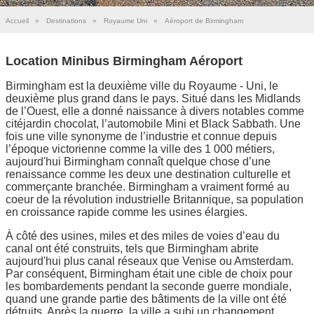
Accueil
»
Destinations
»
Royaume Uni
»
Aéroport de Birmingham
Location Minibus Birmingham Aéroport
Birmingham est la deuxième ville du Royaume - Uni, le
deuxième plus grand dans le pays. Situé dans les Midlands
de l’Ouest, elle a donné naissance à divers notables comme
citéjardin chocolat, l’automobile Mini et Black Sabbath. Une
fois une ville synonyme de l’industrie et connue depuis
l’époque victorienne comme la ville des 1 000 métiers,
aujourd'hui Birmingham connaît quelque chose d’une
renaissance comme les deux une destination culturelle et
commerçante branchée. Birmingham a vraiment formé au
coeur de la révolution industrielle Britannique, sa population
en croissance rapide comme les usines élargies.
À côté des usines, miles et des miles de voies d’eau du
canal ont été construits, tels que Birmingham abrite
aujourd'hui plus canal réseaux que Venise ou Amsterdam.
Par conséquent, Birmingham était une cible de choix pour
les bombardements pendant la seconde guerre mondiale,
quand une grande partie des bâtiments de la ville ont été
détruits. Après la guerre, la ville a subi un changement